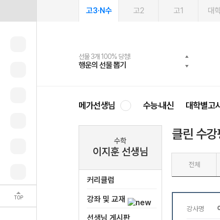
고3·N수
고2
고1
대
선물 3개 100% 당첨!
선물 100% 증정!
여름방학 스터디 캐시백
2027 러셀 단과
스마트러닝앱
메가패스
메가패스 수강생 무료혜택!
사회공헌 캠페인
행운의 선물 뽑기
메가스터디 X 올리브
메가런 썸머스쿨
강사 공개선발
설문 EVENT
3일 무료 체험권
메가클럽 멤버십
희망이룸 메가나눔
영
메가선생님
수능·내신
대학별고
클린 수강
수학
이지훈 선생님
전체
커리큘럼
TOP
강좌 및 교재
선생님 게시판