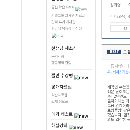
클린 학습 Q&A
기출코드 교사편 자료실
합격 후기 게시판
현강생 복습강의 신청
선생님 새소식
공지사항
행동영역 칼럼
클린 수강평
공개자료실
학습자료실
교재 정오표
메가 캐스트
해설강의