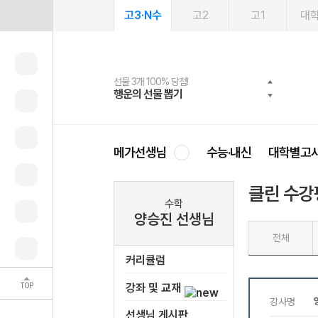
고3·N수
고2
고1
대
선물 3개 100% 당첨!
선물 100% 증정!
여름방학 스터디 캐시백
2027 러셀 단과
스마트러닝앱
메가패스
메가패스 수강생 무료혜택!
사회공헌 캠페인
행운의 선물 뽑기
메가스터디 X 올리브
메가런 썸머스쿨
강사 공개선발
설문 EVENT
3일 무료 체험권
메가클럽 멤버십
희망이룸 메가나눔
영
메가선생님
수능·내신
대학별고
클린 수강
수학
양승진 선생님
전체
커리큘럼
TOP
강좌 및 교재
선생님 게시판