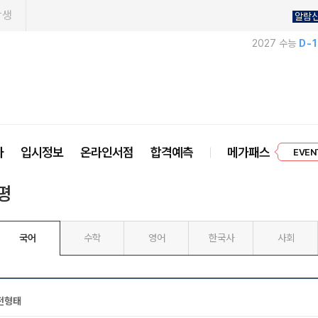
학생
알람
2027 수능
D-
프리미엄 
사
입시정보
온라인서점
합격예측
메가패스
EVEN
평
국어
수학
영어
한국사
사회