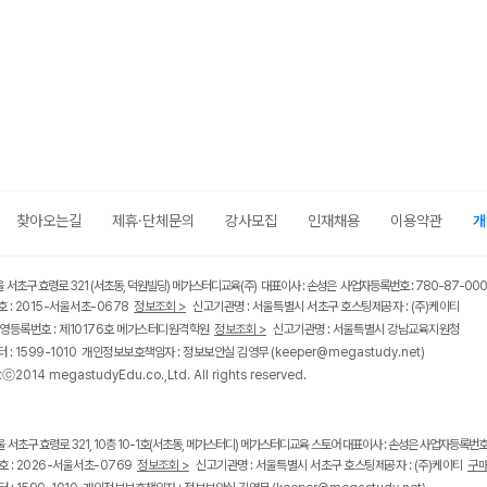
찾아오는길
제휴·단체문의
강사모집
인재채용
이용약관
개
울 서초구 효령로 321 (서초동, 덕원빌딩) 메가스터디교육(주) 대표이사 : 손성은 사업자등록번호 : 780-87-00
 : 2015-서울서초-0678
정보조회 >
신고기관명 : 서울특별시 서초구 호스팅제공자 : (주)케이티
영등록번호 : 제10176호 메가스터디원격학원
정보조회 >
신고기관명 : 서울특별시 강남교육지원청
 : 1599-1010 개인정보보호책임자 : 정보보안실 김영무
(keeper@megastudy.net)
tⓒ2014 megastudyEdu.co.,Ltd. All rights reserved.
울 서초구 효령로 321, 10층 10-1호(서초동, 메가스터디) 메가스터디교육 스토어 대표이사 : 손성은 사업자등록번호 :
 : 2026-서울서초-0769
정보조회 >
신고기관명 : 서울특별시 서초구 호스팅제공자 : (주)케이티
구매