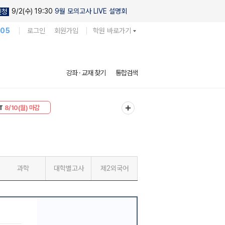
9/2(수) 19:30
9월 모의고사 LIVE 설명회
신청
105
로그인
회원가입
학원 바로가기
강좌 · 교재 찾기
통합검색
30
8/10(월) 마감
T
8/10(월) 마감
과학
대학별고사
제2외국어