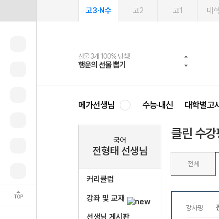
고3·N수
고2
고1
대
선물 3개 100% 당첨!
선물 100% 증정!
여름방학 스터디 캐시백
2027 러셀 단과
스마트러닝앱
메가패스
메가패스 수강생 무료혜택!
사회공헌 캠페인
행운의 선물 뽑기
메가스터디 X 올리브
메가런 썸머스쿨
강사 공개선발
설문 EVENT
3일 무료 체험권
메가클럽 멤버십
희망이룸 메가나눔
영
메가선생님
수능·내신
대학별고
클린 수강
국어
전형태 선생님
전체
커리큘럼
TOP
강좌 및 교재
선생님 게시판