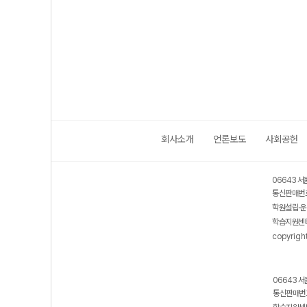
회사소개
언론보도
사회공헌
06643 서
통신판매번호
학원설립·운
학습지원센터
copyrigh
06643 서
통신판매번호