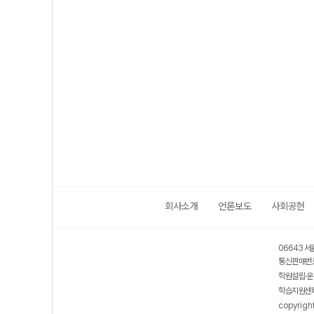
회사소개
언론보도
사회공헌
06643 서
통신판매번호
학원설립·운
학습지원센터
copyrigh