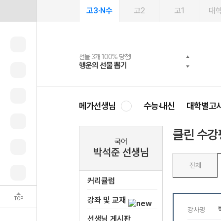
고3·N수
고2
고1
대
선물 3개 100% 당첨!
선물 100% 증정!
여름방학 스터디 캐시백
2027 러셀 단과
스마트러닝앱
메가패스
메가패스 수강생 무료혜택!
사회공헌 캠페인
행운의 선물 뽑기
메가스터디 X 올리브
메가런 썸머스쿨
강사 공개선발
설문 EVENT
3일 무료 체험권
메가클럽 멤버십
희망이룸 메가나눔
영
메가선생님
수능·내신
대학별고
클린 수강
국어
박석준 선생님
전체
커리큘럼
TOP
강좌 및 교재
선생님 게시판