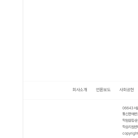
회사소개
언론보도
사회공헌
06643 서
통신판매번호
학원설립·운
학습지원센터
copyrigh