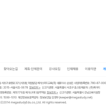
찾아오는길
제휴·단체문의
강사모집
인재채용
이용약관
개
울 서초구 효령로 321 (서초동, 덕원빌딩) 메가스터디교육(주) 대표이사 : 손성은 사업자등록번호 : 780-87-00
 : 2015-서울서초-0678
정보조회 >
신고기관명 : 서울특별시 서초구 호스팅제공자 : (주)케이티
영등록번호 : 제10176호 메가스터디원격학원
정보조회 >
신고기관명 : 서울특별시 강남교육지원청
 : 1599-1010 개인정보보호책임자 : 정보보안실 김영무
(keeper@megastudy.net)
tⓒ2014 megastudyEdu.co.,Ltd. All rights reserved.