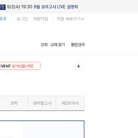
9/2(수) 19:30
9월 모의고사 LIVE 설명회
신청
104
로그인
회원가입
학원 바로가기
강좌 · 교재 찾기
통합검색
리미엄 30
8/10(월) 마감
EVENT
8/10(월) 마감
과학
대학별고사
제2외국어