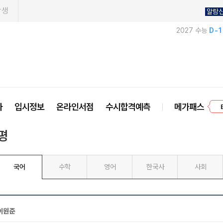
학생
알람
2027 수능
D-
프
사
입시정보
온라인서점
수시합격예측
메가패스
평
국어
수학
영어
한국사
사회