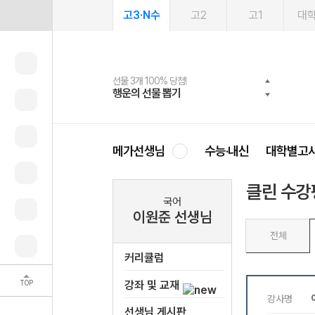
고3·N수
고2
고1
대
선물 3개 100% 당첨!
선물 100% 증정!
여름방학 스터디 캐시백
2027 러셀 단과
스마트러닝앱
메가패스
메가패스 수강생 무료혜택!
사회공헌 캠페인
행운의 선물 뽑기
메가스터디 X 올리브
메가런 썸머스쿨
강사 공개선발
설문 EVENT
3일 무료 체험권
메가클럽 멤버십
희망이룸 메가나눔
영
메가선생님
수능·내신
대학별고
클린 수강
국어
이원준 선생님
전체
커리큘럼
TOP
강좌 및 교재
선생님 게시판