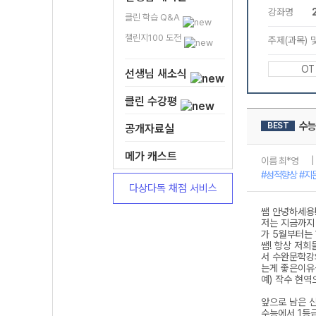
클린 학습 Q&A
챌린지100 도전
선생님 새소식
클린 수강평
공개자료실
메가 캐스트
다상다독 채점 서비스