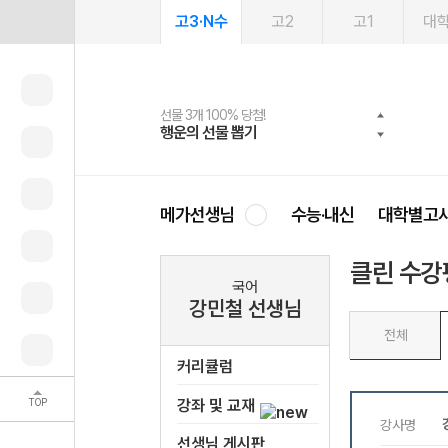
고3·N수
고2
고1
대
선물 3개 100% 당첨!
선물 100% 증정!
여름방학 스터디 캐시백
2027 러셀 단과
스마트러닝앱
메가패스
메가패스 수강생 무료혜택!
사회공헌 캠페인
행운의 선물 뽑기
메가스터디 X 올리브
메가런 썸머스쿨
강사 공개선발
설문 EVENT
3일 무료 체험권
메가클럽 멤버십
희망이룸 메가나눔
영
메가선생님
수능·내신
대학별고
클린 수강
국어
강민철 선생님
전체
커리큘럼
TOP
강좌 및 교재
선생님 게시판