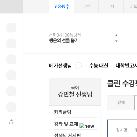
고3·N수
고2
고1
대
선물 3개 100% 당첨!
선물 100% 증정!
2027 러셀 단과
스마트러닝앱
메가패스
메가패스 수강생 무료혜택!
사회공헌 캠페인
행운의 선물 뽑기
메가스터디 X 올리브
강사 공개선발
설문 EVENT
3일 무료 체험권
메가클럽 멤버십
희망이룸 메가나눔
영
메가선생님
수능·내신
대학별고
클린 수강
국어
강민철 선생님
전체
커리큘럼
TOP
강좌 및 교재
선생님 게시판