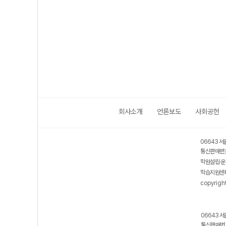
회사소개
언론보도
사회공헌
06643 서
통신판매번호
학원설립·운
학습지원센터
copyrigh
06643 서
통신판매번호