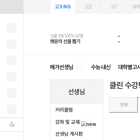
고3·N수
고2
고1
대
선물 3개 100% 당첨!
선물 100% 증정!
여름방학 스터디 캐시백
2027 러셀 단과
스마트러닝앱
메가패스
메가패스 수강생 무료혜택!
사회공헌 캠페인
행운의 선물 뽑기
메가스터디 X 올리브
메가런 썸머스쿨
강사 공개선발
설문 EVENT
3일 무료 체험권
메가클럽 멤버십
희망이룸 메가나눔
영
메가선생님
수능·내신
대학별고
클린 수강
선생님
전체
커리큘럼
강좌 및 교재
TOP
선생님 게시판