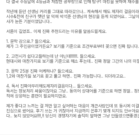
다 결국 수능날에 4등급과 처참한 공부량으로 인해 탐구1 마킹을 못하며 재수를
작년애 듣던 선생님 커리를 그대로 따라갔으나.. 계속해서 해도 제자리 걸음이라
시수&전에 친구가 햇던 말 덕에 박석준 선생님의 현강을 듣게 되었어요.. 그날이후로
사가 눈뜬 기분이었답니다..
서론이 길었죠.. 이제 진짜 추천드리는 이유를 말씀드릴게요.
1. 문학 감으로.? 들으세요.
제가 그 주인공이었거든요? 보기를 기준으로 조건부로부터 꽂으면 진짜 됩니다.
2. 고전시가 쉽다고들하는데 난 아닌데!!!!!!!. 들으세요.
현대시와 마찬가지로 보기를 기준으로 해소 푸는데.. 진짜 정말 그간의 나의 
3. 문학 25분 진짜 어케하냐? 들으세요.
1,2와 마찬가짏 보기로 꽂고 풀고 하면.. 진짜 가능합니다.. 되더라고요..
4. 독서 진짜아무리해도제자리걸음이다… 들으세요.
독서는 정보처리 싸움이잖아요 그냥.. 동의어 상대어를 기준으로 하면 정말.. 정
적에 상응하는 훈련이 필요하지만요.
제가 좋다고 느끼는 걸 저만 알고 싶어하는 마음이 개큰사람인데 또 동시에 이걸
진심으로 썼어요. 후기 쓰는 거 귀찮아서 지금까지 쓴후기 몇개 되지도 안ㄹ아요 
다.. 늦지 않았어요!!!!,!! 당신이 경쟁자기에 솔직히 말하면 그냥 안들었으