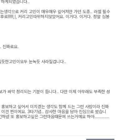
 하게되었습니다..
는생각으로 커리 고민이 매우매우 깊어져만 가던 도중.. 러셀 필수
!!!!!!,!, 커리고민따위하지않았어요. 이거다. 이거다. 정말 심봉
. 진짜로요.
미칠듯한고민이모두 눈녹듯 사라질겁니다..
보가 싸악 정리되는 기분이 듭니다.. 다만 이제 아무래도 부족한 성
 홍보하고 싶어서 미치겠는 생각도 함께 드는 그런 사람이라 진짜
이건 찐이에요. 3타기념.. 감사한 마음을 담아 진심으로 썼습니
면좋겠긴하넫 또 홍보하고싶은 그런마음때문에 쓰는거예요 하아………….