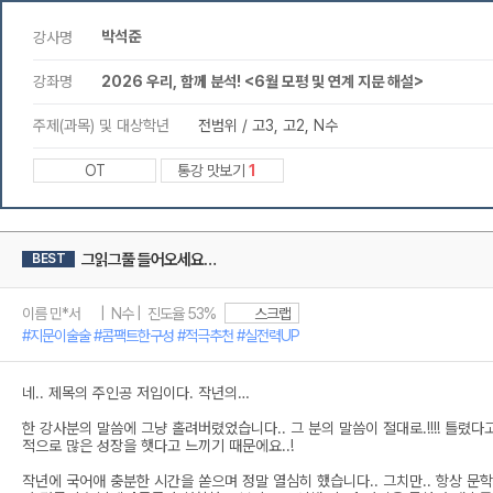
박석준
강사명
강좌명
2026 우리, 함께 분석! <6월 모평 및 연계 지문 해설>
주제(과목) 및 대상학년
전범위 / 고3, 고2, N수
OT
통강 맛보기
1
그읽그풀 들어오세요…
BEST
이름 민*서 | N수 | 진도율 53%
스크랩
#지문이술술 #콤팩트한구성 #적극추천 #실전력UP
네.. 제목의 주인공 저입이다. 작년의…
한 강사분의 말씀에 그냥 홀려버렸었습니다.. 그 분의 말씀이 절대로.!!!! 틀
적으로 많은 성장을 햇다고 느끼기 때문에요..!
작년에 국어애 충분한 시간을 쏟으며 정말 열심히 했습니다.. 그치만.. 항상 문