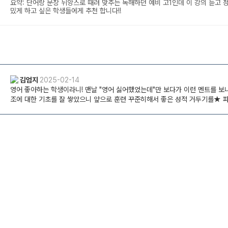
요약: 단어랑 문장 뉘앙스로 때려 맞추는 독해하던 예비 고1인데 이 강의 듣고
밌게 하고 싶은 학생들에게 추천 합니다!!
김엄지
2025-02-14
영어 좋아하는 학생이라니! 맨날 "영어 싫어했었는데"만 보다가 이런 멘트를 보니
조에 대한 기초를 잘 쌓았으니 앞으로 훈련 꾸준히해서 좋은 성적 거두기를★ 파