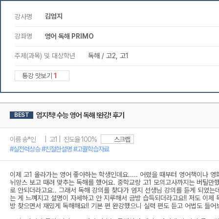
김엄지
강사명
강좌명
영어 독해 PRIMO
주제(과목) 및 대상학년
독해 / 고2, 고1
통강 맛보기
1
엄지척! 수능 영어 독해 !완강! 후기
BEST
이름 송*인 | 고1 | 진도율 100%
스크랩
#실전력상승 #친절한설명 #고퀄학습자료
이제 고1 올라가는 영어 좋아하는 학생인데요..... 어렸을 때부터 영어책이나 
뉘앙스 보고 때려 맞추는 독해를 했어요. 중학교랑 고1 모의고사까지는 버틸만했
로 안되더라고요.. 그래서 독해 강의를 찾다가 엄지 선생님 강의를 듣게 되었는데
는 게 느껴지고 설명이 자세하고 안 지루해서 금방 습득되더라고요!! 저도 이제 독
방 찾으면서 재밌게 독해해요!! 기본 편 완강했으니 실력 편도 듣고 어법도 들어보