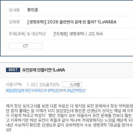
황민준
강사명
강좌명
[생명과학I] 2026 돌연변이 문제 안 풀려? 1LoWABA
주제(과목) 및 대상학년
[15개정] 생명과학l / 고3, N수
OT
유전문제 안풀리면 1LoWA
BEST
이름 이*혁 | 고2 | 진도율 100%
스크랩
#깔끔한설명 #친구에게강추 #핵심만쏙쏙 #실전력향상
제가 항상 모의고사를 보면 다른 부분은 다 맞지만 유전 문제에서 항상 막혀왔었
만 혼자 풀때는 잘 이해가 되지 않았었는데 황민준 선생님의 강의는 해설 때 이
이 이렇게 하라고 하셨지` 했던 것들이 모두 떠올라서 유전 문제를 전보다 훨씬 
고 지루하기만 하던 유전이 퍼즐과 같이 하나씩 끼워맞춰지는 느낌을 깨닫게 되
내년 수능까지 황민준 선생님과 같이 공부하면서 수능 생명과학 1등급을 받아서
요!!