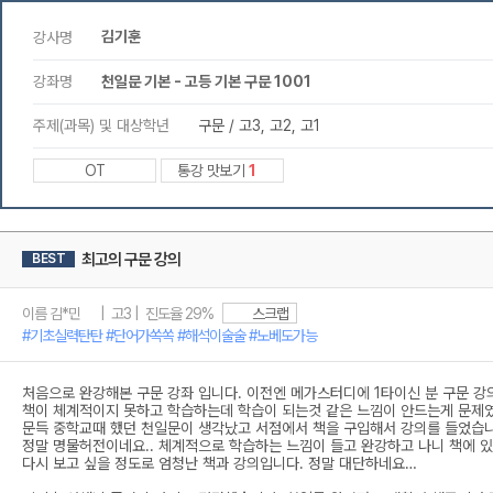
김기훈
강사명
강좌명
천일문 기본 - 고등 기본 구문 1001
주제(과목) 및 대상학년
구문 / 고3, 고2, 고1
OT
통강 맛보기
1
최고의 구문 강의
BEST
이름 김*민 | 고3 | 진도율 29%
스크랩
#기초실력탄탄 #단어가쏙쏙 #해석이술술 #노베도가능
처음으로 완강해본 구문 강좌 입니다. 이전엔 메가스터디에 1타이신 분 구문 
책이 체계적이지 못하고 학습하는데 학습이 되는것 같은 느낌이 안드는게 문제
문득 중학교때 했던 천일문이 생각났고 서점에서 책을 구입해서 강의를 들었습니
정말 명물허전이네요.. 체계적으로 학습하는 느낌이 들고 완강하고 나니 책에 
다시 보고 싶을 정도로 엄청난 책과 강의입니다. 정말 대단하네요…