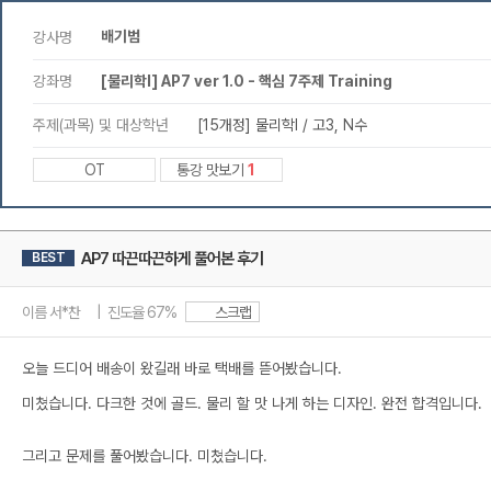
배기범
강사명
강좌명
[물리학l] AP7 ver 1.0 - 핵심 7주제 Training
주제(과목) 및 대상학년
[15개정] 물리학l / 고3, N수
OT
통강 맛보기
1
AP7 따끈따끈하게 풀어본 후기
BEST
이름 서*찬 | 진도율 67%
스크랩
오늘 드디어 배송이 왔길래 바로 택배를 뜯어봤습니다.
미쳤습니다. 다크한 것에 골드. 물리 할 맛 나게 하는 디자인. 완전 합격입니다.
그리고 문제를 풀어봤습니다. 미쳤습니다.