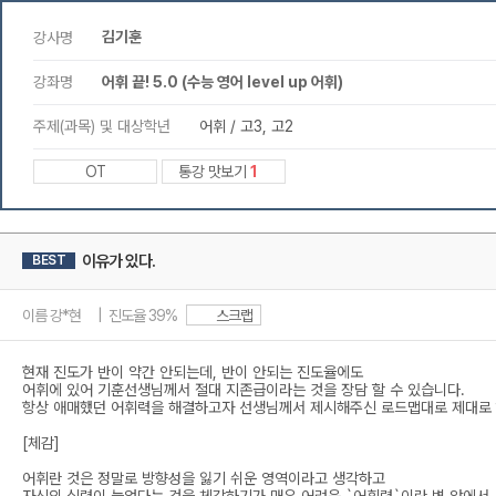
김기훈
강사명
강좌명
어휘 끝! 5.0 (수능 영어 level up 어휘)
주제(과목) 및 대상학년
어휘 / 고3, 고2
OT
통강 맛보기
1
이유가 있다.
BEST
이름 강*현 | 진도율 39%
스크랩
현재 진도가 반이 약간 안되는데, 반이 안되는 진도율에도
어휘에 있어 기훈선생님께서 절대 지존급이라는 것을 장담 할 수 있습니다.
항상 애매했던 어휘력을 해결하고자 선생님께서 제시해주신 로드맵대로 제대로 
[체감]
어휘란 것은 정말로 방향성을 잃기 쉬운 영역이라고 생각하고