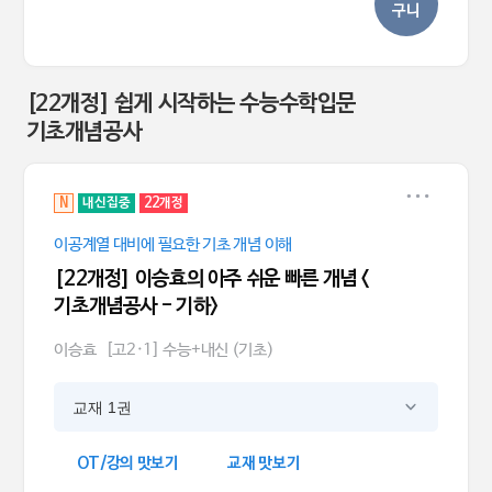
구니
[22개정] 쉽게 시작하는 수능수학입문
기초개념공사
N
내신집중
22개정
이공계열 대비에 필요한 기초 개념 이해
[22개정] 이승효의 아주 쉬운 빠른 개념 <
기초개념공사 - 기하>
이승효
[고2·1] 수능+내신 (기초)
교재 1권
OT/강의 맛보기
교재 맛보기