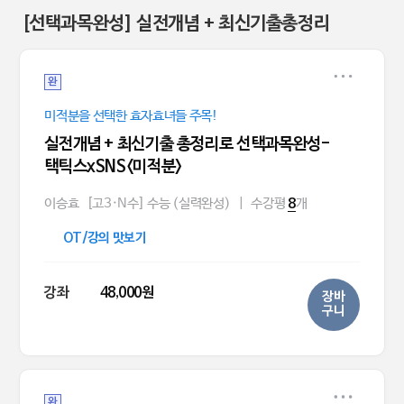
[선택과목완성] 실전개념 + 최신기출총정리
완
미적분을 선택한 효자효녀들 주목!
실전개념 + 최신기출 총정리로 선택과목완성-
택틱스xSNS<미적분>
이승효
[고3·N수] 수능 (실력완성)
|
수강평
개
8
OT/강의 맛보기
강좌
48,000원
장바
구니
완