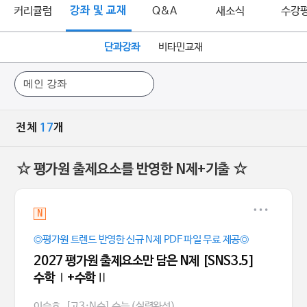
커리큘럼
강좌 및 교재
Q&A
새소식
수강
단과강좌
비타민교재
전체
17
개
☆ 평가원 출제요소를 반영한 N제+기출 ☆
N
◎평가원 트렌드 반영한 신규 N제 PDF 파일 무료 제공◎
2027 평가원 출제요소만 담은 N제 [SNS3.5]
수학Ⅰ+수학Ⅱ
이승효
[고3·N수] 수능 (실력완성)