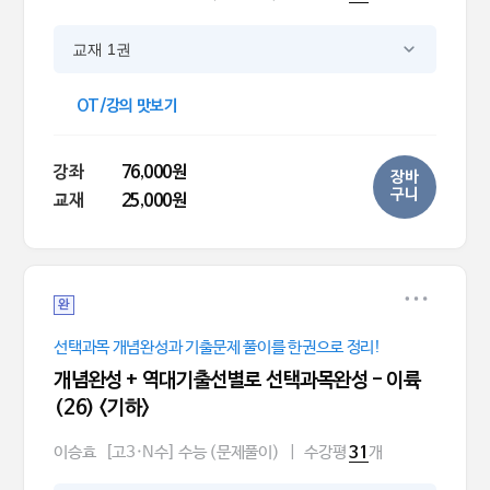
교재 1권
OT/강의 맛보기
강좌
76,000원
장바
구니
교재
25,000원
완
선택과목 개념완성과 기출문제 풀이를 한권으로 정리!
개념완성 + 역대기출선별로 선택과목완성 - 이륙
(26) <기하>
이승효
[고3·N수] 수능 (문제풀이)
|
수강평
개
31