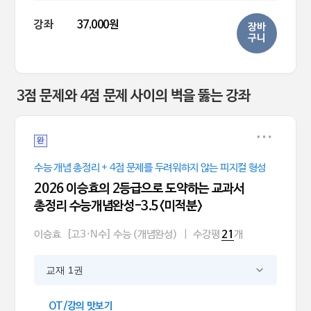
강좌
37,000원
장바
구니
3점 문제와 4점 문제 사이의 벽을 뚫는 강좌
완
수능 개념 총정리 + 4점 문제를 두려워하지 않는 피지컬 형성
2026 이승효의 2등급으로 도약하는 교과서
총정리 수능개념완성-3.5<미적분>
이승효
[고3·N수] 수능 (개념완성)
|
수강평
개
21
교재 1권
OT/강의 맛보기