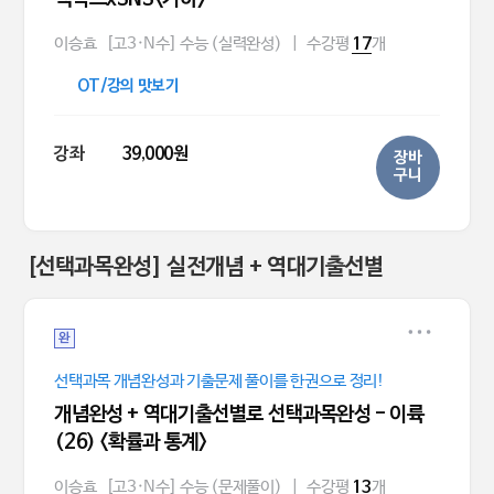
이승효
[고3·N수] 수능 (실력완성)
|
수강평
개
17
OT/강의 맛보기
강좌
39,000원
장바
구니
[선택과목완성] 실전개념 + 역대기출선별
완
선택과목 개념완성과 기출문제 풀이를 한권으로 정리!
개념완성 + 역대기출선별로 선택과목완성 - 이륙
(26) <확률과 통계>
이승효
[고3·N수] 수능 (문제풀이)
|
수강평
개
13