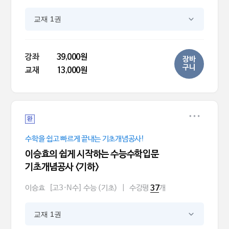
교재 1권
강좌
39,000원
장바
구니
교재
13,000원
완
수학을 쉽고 빠르게 끝내는 기초개념공사!
이승효의 쉽게 시작하는 수능수학입문
기초개념공사 <기하>
이승효
[고3·N수] 수능 (기초)
|
수강평
개
37
교재 1권