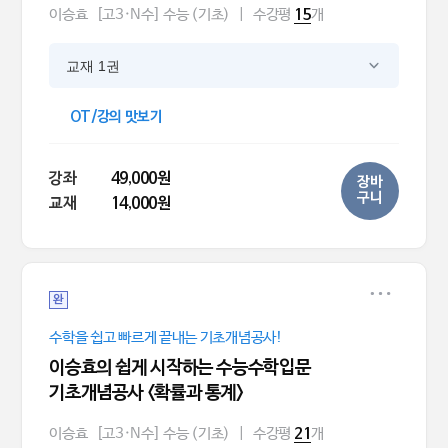
이승효
[고3·N수] 수능 (기초)
|
수강평
개
15
교재 1권
OT/강의 맛보기
강좌
49,000원
장바
구니
교재
14,000원
완
수학을 쉽고 빠르게 끝내는 기초개념공사!
이승효의 쉽게 시작하는 수능수학입문
기초개념공사 <확률과 통계>
이승효
[고3·N수] 수능 (기초)
|
수강평
개
21