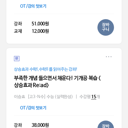
OT/강의 맛보기
강좌
51,000원
장바
구니
교재
12,000원
완
상승효과 수학l,수학ll 를 읽어주는 강좌!
부족한 개념 들으면서 채운다! 기개공 복습 <
상승효과 Re:ad>
이승효
[고3·N수] 수능 (실력완성)
|
수강평
개
15
OT/강의 맛보기
강좌
38,000원
장바