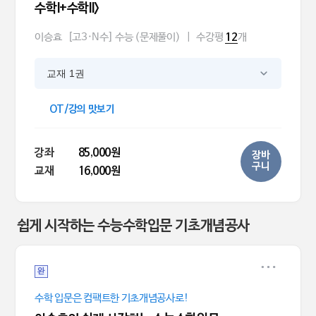
수학I+수학II>
이승효
[고3·N수] 수능 (문제풀이)
|
수강평
개
12
교재 1권
OT/강의 맛보기
강좌
85,000원
장바
구니
교재
16,000원
쉽게 시작하는 수능수학입문 기초개념공사
완
수학 입문은 컴팩트한 기초개념공사로!