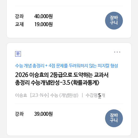
강좌
40,000원
장바
구니
교재
19,000원
완
수능 개념 총정리 + 4점 문제를 두려워하지 않는 피지컬 형성
2026 이승효의 2등급으로 도약하는 교과서
총정리 수능개념완성-3.5<확률과통계>
이승효
[고3·N수] 수능 (개념완성)
|
수강평
개
5
강좌
39,000원
장바
구니