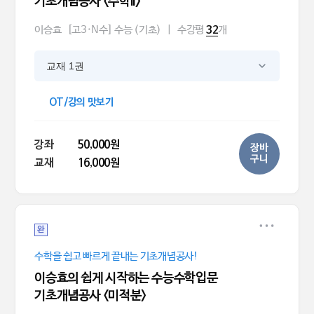
기초개념공사 <수학II>
이승효
[고3·N수] 수능 (기초)
|
수강평
개
32
교재 1권
OT/강의 맛보기
강좌
50,000원
장바
구니
교재
16,000원
완
수학을 쉽고 빠르게 끝내는 기초개념공사!
이승효의 쉽게 시작하는 수능수학입문
기초개념공사 <미적분>