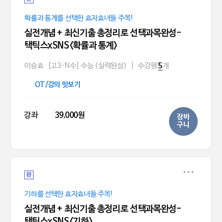
확률과 통계를 선택한 효자효녀들 주목!
실전개념 + 최신기출 총정리로 선택과목완성-
택틱스xSNS<확률과 통계>
이승효
[고3·N수] 수능 (실력완성)
|
수강평
개
5
OT/강의 맛보기
강좌
39,000원
장바
구니
완
기하를 선택한 효자효녀들 주목!
실전개념 + 최신기출 총정리로 선택과목완성-
택틱스xSNS<기하>