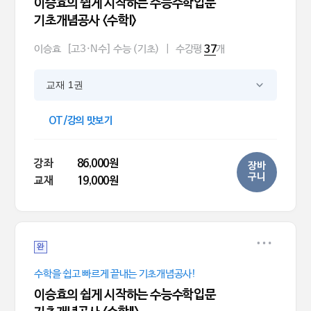
이승효의 쉽게 시작하는 수능수학입문
기초개념공사 <수학I>
이승효
[고3·N수] 수능 (기초)
|
수강평
개
37
교재 1권
OT/강의 맛보기
강좌
86,000원
장바
구니
교재
19,000원
완
수학을 쉽고 빠르게 끝내는 기초개념공사!
이승효의 쉽게 시작하는 수능수학입문