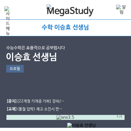
수학 이승효 선생님
수능수학은 효율적으로 공부합시다
이승효 선생님
프로필
[공지]
[22개정 기개공 기하] 강의/교
재 오픈 일정
[교재]
(품절 임박) 재고 소진시 판매
종료합니다
1
/
5