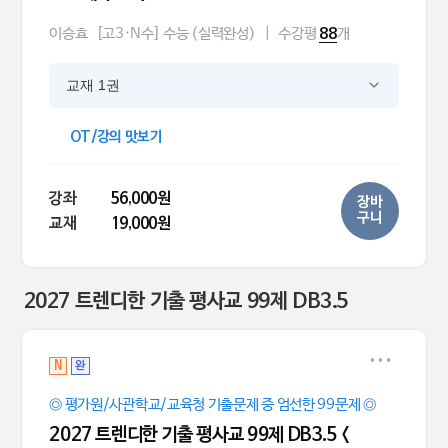
이승효
[고3·N수] 수능 (실력완성)
|
수강평
개
88
교재 1권
OT/강의 맛보기
강좌
56,000원
장바
구니
교재
19,000원
2027 트렌디한 기출 평사교 99제 DB3.5
N
완
◎ 평가원/사관학교/교육청 기출문제 중 엄선한 99문제 ◎
2027 트렌디한 기출 평사교 99제 DB3.5 <