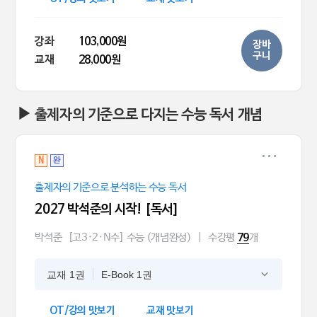
강좌
103,000원
장바
구니
교재
28,000원
▶ 출제자의 기준으로 다지는 수능 독서 개념
N
완
출제자의 기준으로 분석하는 수능 독서
2027 박석준의 시작! [독서]
박석준
[고3·2·N수] 수능 (개념완성)
|
수강평
개
79
교재 1권
E-Book 1권
OT/강의 맛보기
교재 맛보기