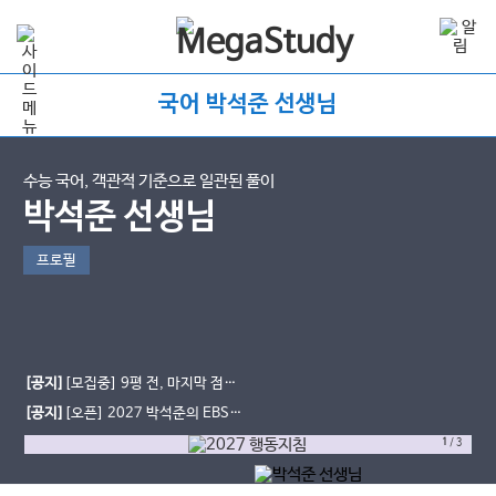
국어 박석준 선생님
수능 국어, 객관적 기준으로 일관된 풀이
박석준 선생님
프로필
[공지]
[모집중] 9평 전, 마지막 점검
★마스터마인드 코칭 프로그램 8기★
[공지]
[오픈] 2027 박석준의 EBS!
[문학 압축]
1
/
3