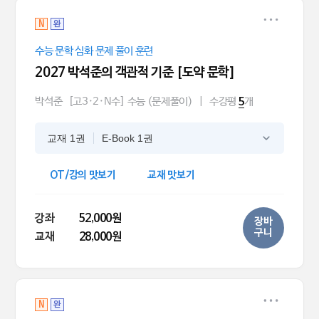
N
완
수능 문학 심화 문제 풀이 훈련
2027 박석준의 객관적 기준 [도약 문학]
박석준
[고3·2·N수] 수능 (문제풀이)
|
수강평
개
5
교재 1권
E-Book 1권
OT/강의 맛보기
교재 맛보기
강좌
52,000원
장바
구니
교재
28,000원
N
완