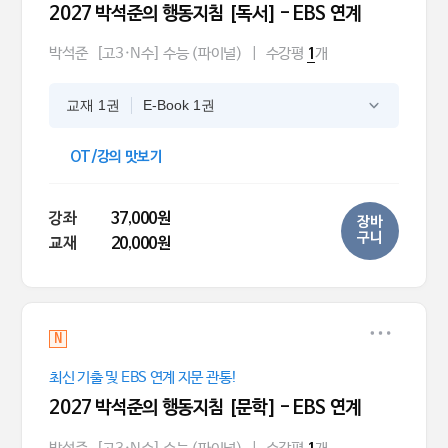
2027 박석준의 행동지침 [독서] - EBS 연계
박석준
[고3·N수] 수능 (파이널)
|
수강평
개
1
교재 1권
E-Book 1권
OT/강의 맛보기
강좌
37,000원
장바
구니
교재
20,000원
N
최신 기출 및 EBS 연계 지문 관통!
2027 박석준의 행동지침 [문학] - EBS 연계