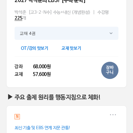
2027 박석준의 EBS! [수특 문학]
박석준
[고3·2·N수] 수능+내신 (개념완성)
|
수강평
개
225
교재 4권
OT/강의 맛보기
교재 맛보기
강좌
68,000원
장바
구니
교재
57,600원
▶ 주요 출제 원리를 행동지침으로 체화!
N
최신 기출 및 EBS 연계 지문 관통!