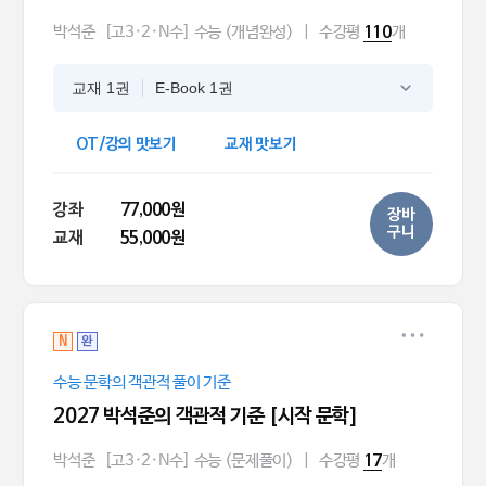
박석준
[고3·2·N수] 수능 (개념완성)
|
수강평
개
110
교재 1권
E-Book 1권
OT/강의 맛보기
교재 맛보기
강좌
77,000원
장바
구니
교재
55,000원
N
완
수능 문학의 객관적 풀이 기준
2027 박석준의 객관적 기준 [시작 문학]
박석준
[고3·2·N수] 수능 (문제풀이)
|
수강평
개
17