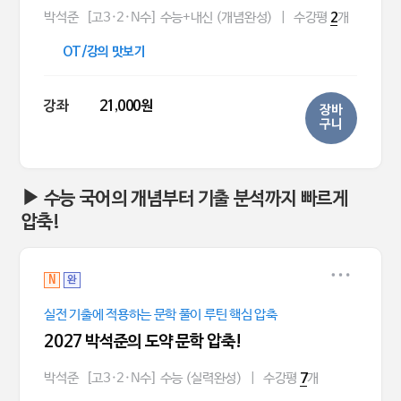
박석준
[고3·2·N수] 수능+내신 (개념완성)
|
수강평
개
2
OT/강의 맛보기
강좌
21,000원
장바
구니
▶ 수능 국어의 개념부터 기출 분석까지 빠르게
압축!
N
완
실전 기출에 적용하는 문학 풀이 루틴 핵심 압축
2027 박석준의 도약 문학 압축!
박석준
[고3·2·N수] 수능 (실력완성)
|
수강평
개
7