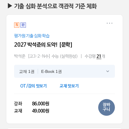
▶ 기출 심화 분석으로 객관적 기준 체화
N
완
평가원 기출 심화 학습
2027 박석준의 도약! [문학]
박석준
[고3·2·N수] 수능 (실력완성)
|
수강평
개
21
교재 1권
E-Book 1권
OT/강의 맛보기
교재 맛보기
강좌
86,000원
장바
구니
교재
49,000원