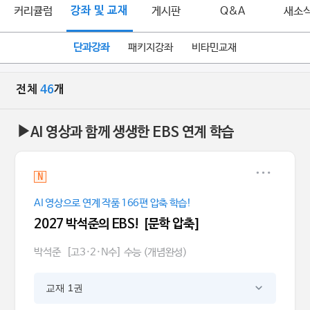
커리큘럼
강좌 및 교재
게시판
Q&A
새소
단과강좌
패키지강좌
비타민교재
전체
46
개
▶AI 영상과 함께 생생한 EBS 연계 학습
N
AI 영상으로 연계 작품 166편 압축 학습!
2027 박석준의 EBS! [문학 압축]
박석준
[고3·2·N수] 수능 (개념완성)
교재 1권