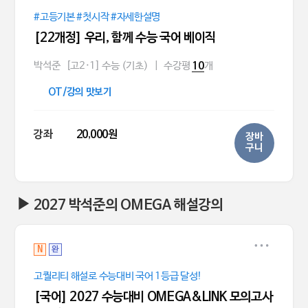
#고등기본 #첫시작 #자세한설명
[22개정] 우리, 함께 수능 국어 베이직
박석준
[고2·1] 수능 (기초)
|
수강평
개
10
OT/강의 맛보기
강좌
20,000원
장바
구니
▶ 2027 박석준의 OMEGA 해설강의
N
완
고퀄리티 해설로 수능대비 국어 1등급 달성!
[국어] 2027 수능대비 OMEGA&LINK 모의고사