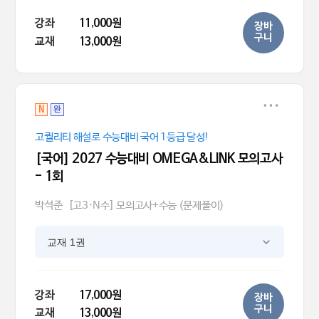
강좌
11,000원
장바
구니
교재
13,000원
N
완
고퀄리티 해설로 수능대비 국어 1등급 달성!
[국어] 2027 수능대비 OMEGA&LINK 모의고사
- 1회
박석준
[고3·N수] 모의고사+수능 (문제풀이)
교재 1권
강좌
17,000원
장바
구니
교재
13,000원