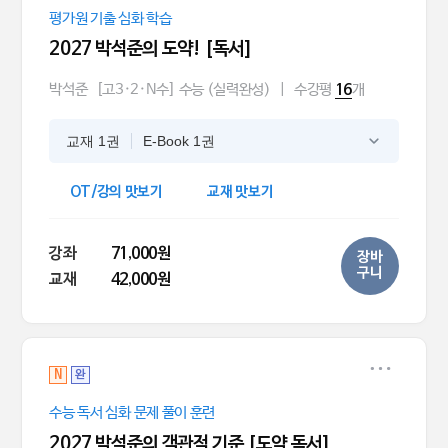
평가원 기출 심화 학습
2027 박석준의 도약! [독서]
박석준
[고3·2·N수] 수능 (실력완성)
|
수강평
개
16
교재 1권
E-Book 1권
OT/강의 맛보기
교재 맛보기
강좌
71,000원
장바
구니
교재
42,000원
N
완
수능 독서 심화 문제 풀이 훈련
2027 박석준의 객관적 기준 [도약 독서]