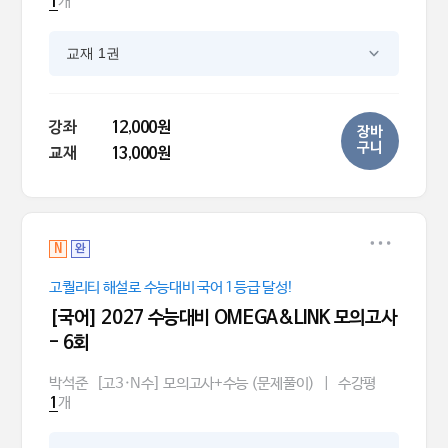
개
1
교재 1권
강좌
12,000원
장바
구니
교재
13,000원
N
완
고퀄리티 해설로 수능대비 국어 1등급 달성!
[국어] 2027 수능대비 OMEGA&LINK 모의고사
- 6회
박석준
[고3·N수] 모의고사+수능 (문제풀이)
|
수강평
개
1