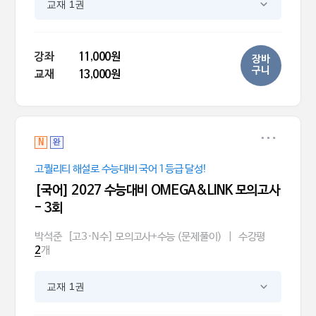
교재 1권
강좌
11,000원
장바
구니
교재
13,000원
N
완
고퀄리티 해설로 수능대비 국어 1등급 달성!
[국어] 2027 수능대비 OMEGA&LINK 모의고사
- 3회
박석준
[고3·N수] 모의고사+수능 (문제풀이)
|
수강평
개
2
교재 1권