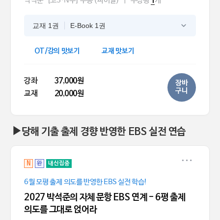
박석준
[고3·N수] 수능 (파이널)
|
수강평
개
1
교재 1권
E-Book 1권
OT/강의 맛보기
교재 맛보기
강좌
37,000원
장바
구니
교재
20,000원
▶당해 기출 출제 경향 반영한 EBS 실전 연습
N
완
내신집중
6월 모평 출제 의도를 반영한 EBS 실전 학습!
2027 박석준의 자체 문항 EBS 연계 - 6평 출제
의도를 그대로 얹어라