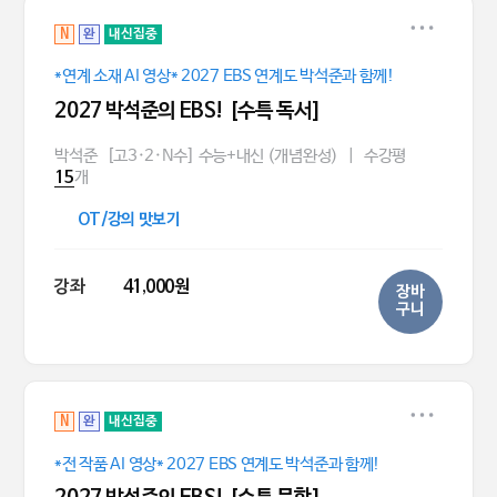
N
완
내신집중
*연계 소재 AI 영상* 2027 EBS 연계도 박석준과 함께!
2027 박석준의 EBS! [수특 독서]
박석준
[고3·2·N수] 수능+내신 (개념완성)
|
수강평
개
15
OT/강의 맛보기
강좌
41,000원
장바
구니
N
완
내신집중
*전 작품 AI 영상* 2027 EBS 연계도 박석준과 함께!