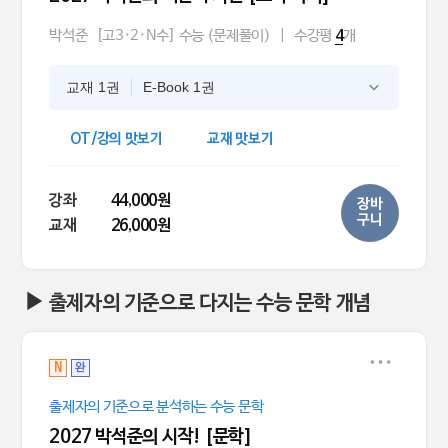
박석준
[고3·2·N수] 수능 (문제풀이)
|
수강평
개
4
교재 1권
E-Book 1권
OT/강의 맛보기
교재 맛보기
강좌
44,000원
장바
구니
교재
26,000원
▶ 출제자의 기준으로 다지는 수능 문학 개념
N
완
출제자의 기준으로 분석하는 수능 문학
2027 박석준의 시작! [문학]