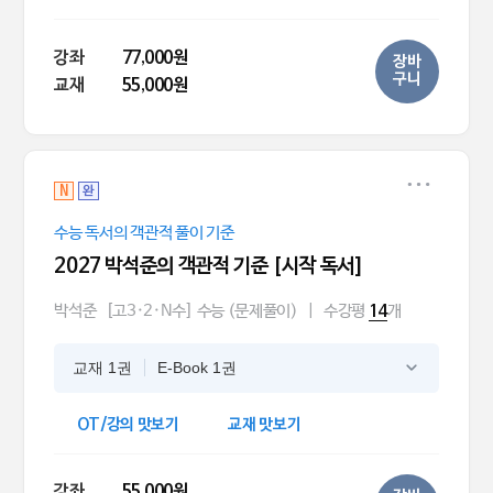
강좌
77,000원
장바
구니
교재
55,000원
N
완
수능 독서의 객관적 풀이 기준
2027 박석준의 객관적 기준 [시작 독서]
박석준
[고3·2·N수] 수능 (문제풀이)
|
수강평
개
14
교재 1권
E-Book 1권
OT/강의 맛보기
교재 맛보기
강좌
55,000원