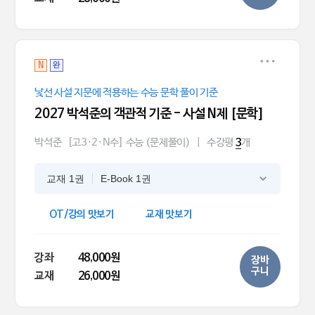
N
완
낯선 사설 지문에 적용하는 수능 문학 풀이 기준
2027 박석준의 객관적 기준 - 사설 N제 [문학]
박석준
[고3·2·N수] 수능 (문제풀이)
|
수강평
개
3
교재 1권
E-Book 1권
OT/강의 맛보기
교재 맛보기
강좌
48,000원
장바
구니
교재
26,000원