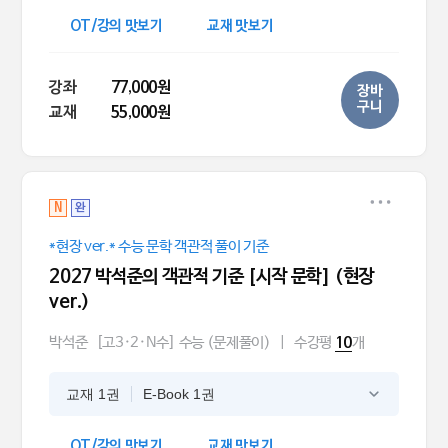
OT/강의 맛보기
교재 맛보기
강좌
77,000원
장바
구니
교재
55,000원
N
완
*현장 ver.* 수능 문학 객관적 풀이 기준
2027 박석준의 객관적 기준 [시작 문학] (현장
ver.)
박석준
[고3·2·N수] 수능 (문제풀이)
|
수강평
개
10
교재 1권
E-Book 1권
OT/강의 맛보기
교재 맛보기