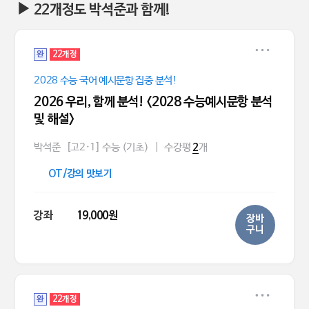
▶ 22개정도 박석준과 함께!
완
22개정
2028 수능 국어 예시문항 집중 분석!
2026 우리, 함께 분석! <2028 수능예시문항 분석
및 해설>
박석준
[고2·1] 수능 (기초)
|
수강평
개
2
OT/강의 맛보기
강좌
19,000원
장바
구니
완
22개정