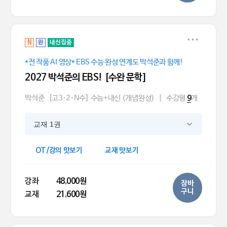
N
완
내신집중
*전 작품 AI 영상* EBS 수능 완성 연계도 박석준과 함께!
2027 박석준의 EBS! [수완 문학]
박석준
[고3·2·N수] 수능+내신 (개념완성)
|
수강평
개
9
교재 1권
OT/강의 맛보기
교재 맛보기
강좌
48,000원
장바
구니
교재
21,600원