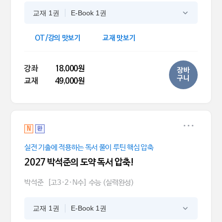
교재 1권
E-Book 1권
OT/강의 맛보기
교재 맛보기
강좌
18,000원
장바
구니
교재
49,000원
N
완
실전 기출에 적용하는 독서 풀이 루틴 핵심 압축
2027 박석준의 도약 독서 압축!
박석준
[고3·2·N수] 수능 (실력완성)
교재 1권
E-Book 1권