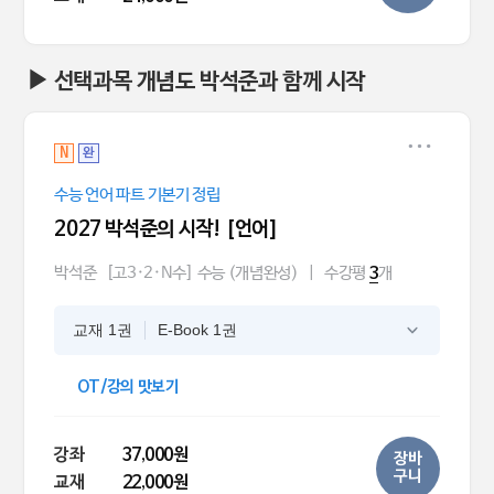
▶ 선택과목 개념도 박석준과 함께 시작
N
완
수능 언어 파트 기본기 정립
2027 박석준의 시작! [언어]
박석준
[고3·2·N수] 수능 (개념완성)
|
수강평
개
3
교재 1권
E-Book 1권
OT/강의 맛보기
강좌
37,000원
장바
구니
교재
22,000원