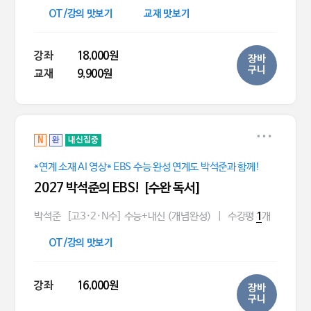
OT/강의 맛보기
교재 맛보기
강좌
18,000원
장바
구니
교재
9,900원
N
완
내신집중
*연계 소재 AI 영상* EBS 수능 완성 연계도 박석준과 함께!
2027 박석준의 EBS! [수완 독서]
박석준
[고3·2·N수] 수능+내신 (개념완성)
|
수강평
개
1
OT/강의 맛보기
강좌
16,000원
장바
구니