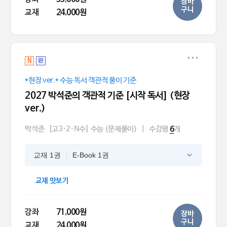
장바
구니
교재
24,000원
N
완
*현장 ver.* 수능 독서 객관적 풀이 기준
2027 박석준의 객관적 기준 [시작 독서] (현장
ver.)
박석준
[고3·2·N수] 수능 (문제풀이)
|
수강평
개
6
교재 1권
E-Book 1권
교재 맛보기
강좌
71,000원
장바
구니
교재
24,000원