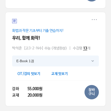
완
화법과 작문 기초부터 기출 연습까지!
우리, 함께 화작!
박석준
[고3·2·N수] 수능 (개념완성)
|
수강평
개
13
E-Book 1권
OT/강의 맛보기
교재 맛보기
강좌
55,000원
장바
구니
교재
20,000원