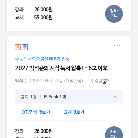
강좌
26,000원
장바
구니
교재
55,000원
N
완
수능 독서의 개념을 빠르게 압축
2027 박석준의 시작 독서 압축! - 6모 이후
박석준
[고3·2·N수] 수능 (개념완성)
|
수강평
개
2
교재 1권
E-Book 1권
OT/강의 맛보기
교재 맛보기
강좌
26,000원
장바
구니