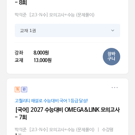
- 8회
박석준
[고3·N수] 모의고사+수능 (문제풀이)
교재 1권
강좌
8,000원
장바
구니
교재
13,000원
N
완
고퀄리티 해설로 수능대비 국어 1등급 달성!
[국어] 2027 수능대비 OMEGA&LINK 모의고사
- 7회
박석준
[고3·N수] 모의고사+수능 (문제풀이)
|
수강평