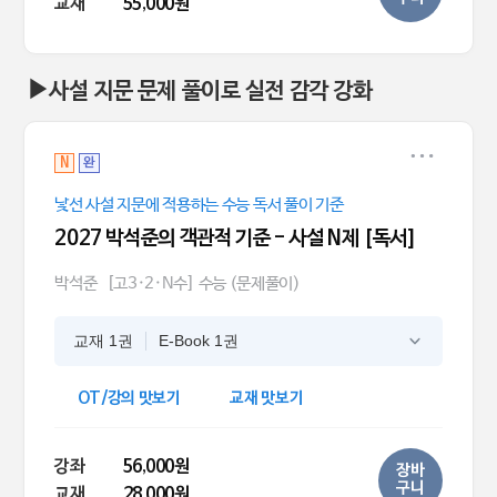
교재
55,000원
▶사설 지문 문제 풀이로 실전 감각 강화
N
완
낯선 사설 지문에 적용하는 수능 독서 풀이 기준
2027 박석준의 객관적 기준 - 사설 N제 [독서]
박석준
[고3·2·N수] 수능 (문제풀이)
교재 1권
E-Book 1권
OT/강의 맛보기
교재 맛보기
강좌
56,000원
장바
구니
교재
28,000원