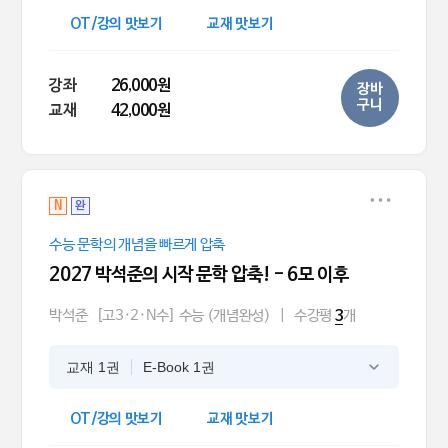
OT/강의 맛보기
교재 맛보기
강좌
26,000원
장바
구니
교재
42,000원
N
완
수능 문학의 개념을 빠르게 압축
2027 박석준의 시작 문학 압축! - 6모 이후
박석준
[고3·2·N수] 수능 (개념완성)
|
수강평
개
3
교재 1권
E-Book 1권
OT/강의 맛보기
교재 맛보기