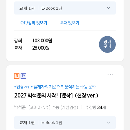
교재 1권
E-Book 1권
OT/강의 맛보기
교재 맛보기
강좌
103,000원
장바
구니
교재
28,000원
N
완
*현장ver.* 출제자의 기준으로 분석하는 수능 문학
2027 박석준의 시작! [문학] (현장 ver.)
박석준
[고3·2·N수] 수능 (개념완성)
|
수강평
개
34
교재 1권
E-Book 1권