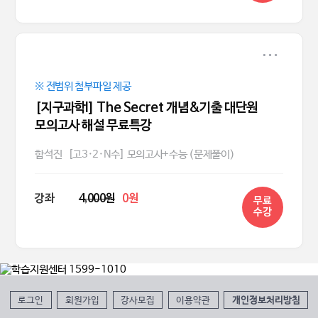
※ 전범위 첨부파일 제공
[지구과학I] The Secret 개념&기출 대단원
모의고사 해설 무료특강
함석진
[고3·2·N수] 모의고사+수능 (문제풀이)
강좌
4,000원
0원
무료
수강
로그인
회원가입
강사모집
이용약관
개인정보처리방침