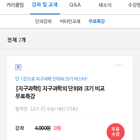
커리큘럼
강좌 및 교재
Q&A
새소식
수강
단과강좌
비타민교재
무료특강
전체
2
개
완
단 1강으로 지구과학 단위와 크기 마스터!
[지구과학l] 지구과학의 단위와 크기 비교
무료특강
함석진
[고3·2] 수능+내신 (기초)
강좌
4,000원
0원
무료
수강