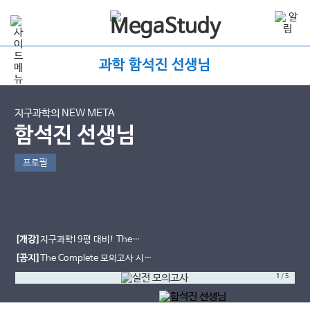
과학 함석진 선생님
지구과학의 NEW META
함석진 선생님
프로필
[개강]
지구과학I 9평 대비! The
Complete 실전 모의고사 [시즌3]
[공지]
The Complete 모의고사 시즌
2 등급컷!
1
/
5