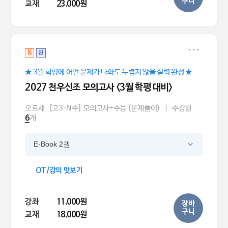
구니
교재
23,000원
N
완
★ 3월 학평에 어떤 문제가 나와도 두렵지 않을 실력 완성 ★
2027 천우신조 모의고사 <3월 학평 대비>
오르새
[고3·N수] 모의고사+수능 (문제풀이)
|
수강평
개
6
E-Book 2권
OT/강의 맛보기
강좌
11,000원
장바
구니
교재
18,000원