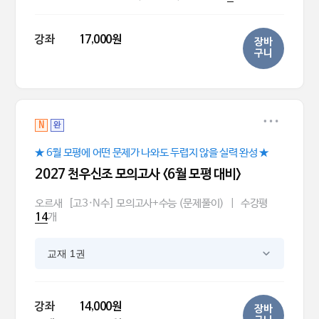
강좌
17,000원
장바
구니
N
완
★ 6월 모평에 어떤 문제가 나와도 두렵지 않을 실력 완성 ★
2027 천우신조 모의고사 <6월 모평 대비>
오르새
[고3·N수] 모의고사+수능 (문제풀이)
|
수강평
개
14
교재 1권
강좌
14,000원
장바