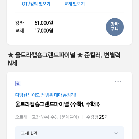
OT/강의 맛보기
교재 맛보기
강좌
61,000원
장바
구니
교재
17,000원
★ 울트라캡숑그랜드파이널 ★ 준킬러, 변별력
N제
완
다양한 난이도 전 범위 테마 총정리!
울트라캡숑그랜드파이널 <수학l, 수학ll>
오르새
[고3·N수] 수능 (문제풀이)
|
수강평
개
25
교재 1권