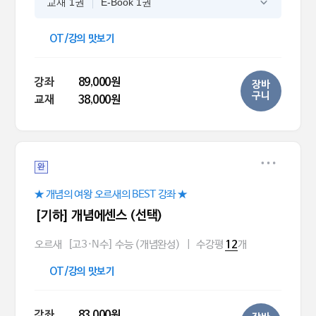
교재 1권
E-Book 1권
OT/강의 맛보기
강좌
89,000원
장바
구니
교재
38,000원
완
★ 개념의 여왕 오르새의 BEST 강좌 ★
[기하] 개념에센스 (선택)
오르새
[고3·N수] 수능 (개념완성)
|
수강평
개
12
OT/강의 맛보기
강좌
83,000원