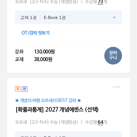
오르새
[고3·N수] 수능 (개념완성)
|
수강평
개
73
교재 1권
E-Book 1권
OT/강의 맛보기
강좌
130,000원
장바
구니
교재
38,000원
N
완
★ 개념의 여왕 오르새의 BEST 강좌 ★
[확률과통계] 2027 개념에센스 (선택)
오르새
[고3·N수] 수능 (개념완성)
|
수강평
개
64