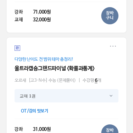
강좌
71,000원
장바
구니
교재
32,000원
완
다양한 난이도 전 범위 테마 총정리!
울트라캡숑그랜드파이널 <확률과통계>
오르새
[고3·N수] 수능 (문제풀이)
|
수강평
개
6
교재 1권
OT/강의 맛보기
강좌
31,000원
장바