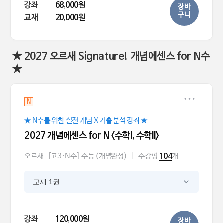
강좌
68,000원
장바
구니
교재
20,000원
★ 2027 오르새 Signature! 개념에센스 for N수
★
N
★ N수를 위한 실전 개념 X 기출 분석 강좌 ★
2027 개념에센스 for N <수학l, 수학ll>
오르새
[고3·N수] 수능 (개념완성)
|
수강평
개
104
교재 1권
강좌
120,000원
장바