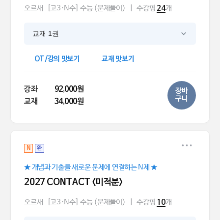
오르새
[고3·N수] 수능 (문제풀이)
|
수강평
개
24
교재 1권
OT/강의 맛보기
교재 맛보기
강좌
92,000원
장바
구니
교재
34,000원
N
완
★ 개념과 기출을 새로운 문제에 연결하는 N제 ★
2027 CONTACT <미적분>
오르새
[고3·N수] 수능 (문제풀이)
|
수강평
개
10