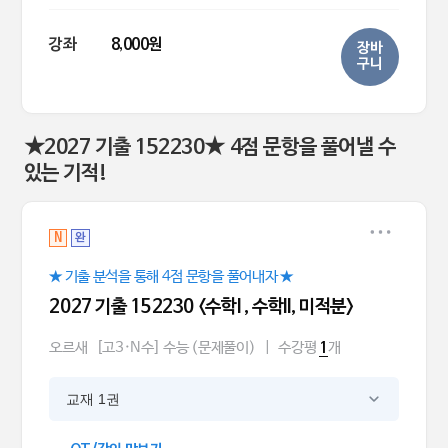
강좌
8,000원
장바
구니
★2027 기출 152230★ 4점 문항을 풀어낼 수
있는 기적!
N
완
★ 기출 분석을 통해 4점 문항을 풀어내자 ★
2027 기출 152230 <수학l , 수학ll, 미적분>
오르새
[고3·N수] 수능 (문제풀이)
|
수강평
개
1
교재 1권