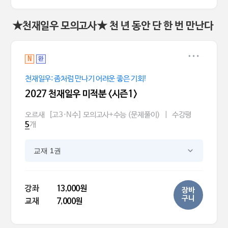
★천재일우 모의고사★ 천 년 동안 단 한 번 만난다
N
완
천재일우: 좀처럼 만나기 어려운 좋은 기회!
2027 천재일우 미적분 <시즌1>
오르새
[고3·N수] 모의고사+수능 (문제풀이)
|
수강평
개
5
교재 1권
강좌
13,000원
장바
구니
교재
7,000원