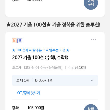
장바
구니
★2027 기출 100선★ 기출 정복을 위한 솔루션!
N
완
★ 100문제로 끝내는 오르새 수능 기출 ★
2027 기출 100선 <수학l, 수학ll>
오르새
[고3·N수] 수능 (문제풀이)
|
수강평
개
43
교재 1권
E-Book 1권
OT/강의 맛보기
강좌
103,000원
장바