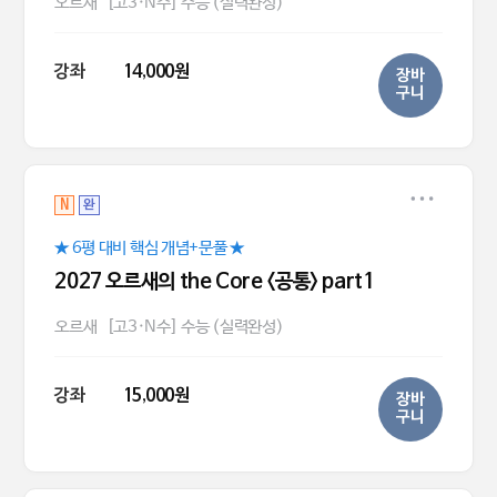
오르새
[고3·N수] 수능 (실력완성)
강좌
14,000원
장바
구니
N
완
★ 6평 대비 핵심 개념+문풀 ★
2027 오르새의 the Core <공통> part1
오르새
[고3·N수] 수능 (실력완성)
강좌
15,000원
장바
구니