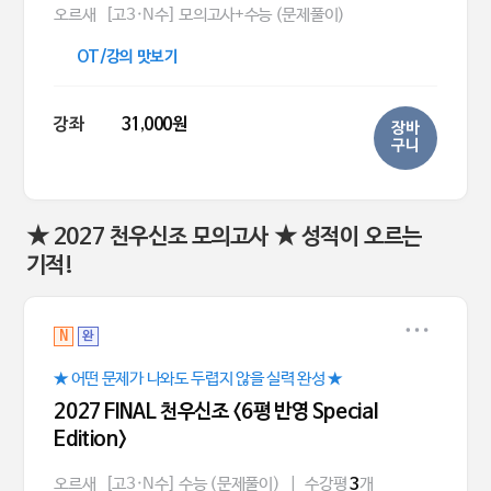
오르새
[고3·N수] 모의고사+수능 (문제풀이)
OT/강의 맛보기
강좌
31,000원
장바
구니
★ 2027 천우신조 모의고사 ★ 성적이 오르는
기적!
N
완
★ 어떤 문제가 나와도 두렵지 않을 실력 완성 ★
2027 FINAL 천우신조 <6평 반영 Special
Edition>
오르새
[고3·N수] 수능 (문제풀이)
|
수강평
개
3