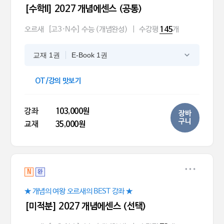
[수학ll] 2027 개념에센스 (공통)
오르새
[고3·N수] 수능 (개념완성)
|
수강평
개
145
교재 1권
E-Book 1권
OT/강의 맛보기
강좌
103,000원
장바
구니
교재
35,000원
N
완
★ 개념의 여왕 오르새의 BEST 강좌 ★
[미적분] 2027 개념에센스 (선택)