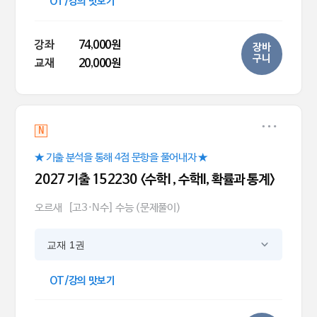
OT/강의 맛보기
강좌
74,000원
장바
구니
교재
20,000원
N
★ 기출 분석을 통해 4점 문항을 풀어내자 ★
2027 기출 152230 <수학l , 수학ll, 확률과 통계>
오르새
[고3·N수] 수능 (문제풀이)
교재 1권
OT/강의 맛보기