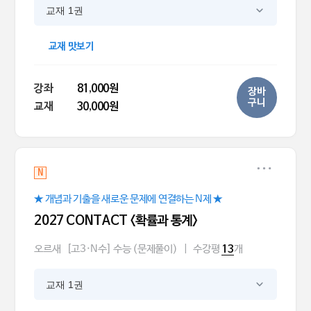
교재 1권
교재 맛보기
강좌
81,000원
장바
구니
교재
30,000원
N
★ 개념과 기출을 새로운 문제에 연결하는 N제 ★
2027 CONTACT <확률과 통계>
오르새
[고3·N수] 수능 (문제풀이)
|
수강평
개
13
교재 1권