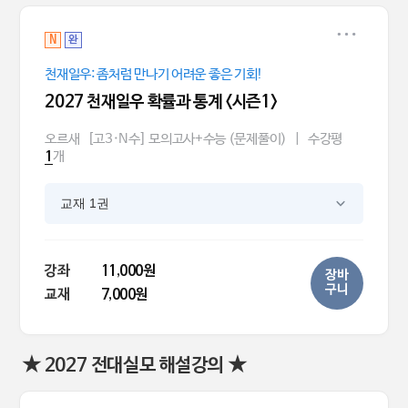
N
완
천재일우: 좀처럼 만나기 어려운 좋은 기회!
2027 천재일우 확률과 통계 <시즌1>
오르새
[고3·N수] 모의고사+수능 (문제풀이)
|
수강평
개
1
교재 1권
강좌
11,000원
장바
구니
교재
7,000원
★ 2027 전대실모 해설강의 ★