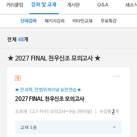
커리큘럼
강좌 및 교재
게시판
Q&A
새소
단과강좌
패키지강좌
비타민교재
무료특강
전체
48
개
★ 2027 FINAL 천우신조 모의고사 ★
N
★ 전 과목, 전 범위 파이널 실전 연습 ★
2027 FINAL 천우신조 모의고사
오르새
[고3·N수] 모의고사+수능 (파이널)
|
수강평
개
2
교재 1권