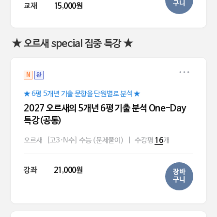
구니
교재
15,000원
★ 오르새 special 집중 특강 ★
N
완
★ 6평 5개년 기출 문항을 단원별로 분석 ★
2027 오르새의 5개년 6평 기출 분석 One-Day
특강(공통)
오르새
[고3·N수] 수능 (문제풀이)
|
수강평
개
16
강좌
21,000원
장바
구니