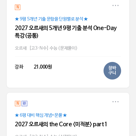
N
★ 9평 5개년 기출 문항을 단원별로 분석 ★
2027 오르새의 5개년 9평 기출 분석 One-Day
특강(공통)
오르새
[고3·N수] 수능 (문제풀이)
강좌
21,000원
장바
구니
N
완
★ 6평 대비 핵심 개념+문풀 ★
2027 오르새의 the Core <미적분> part1