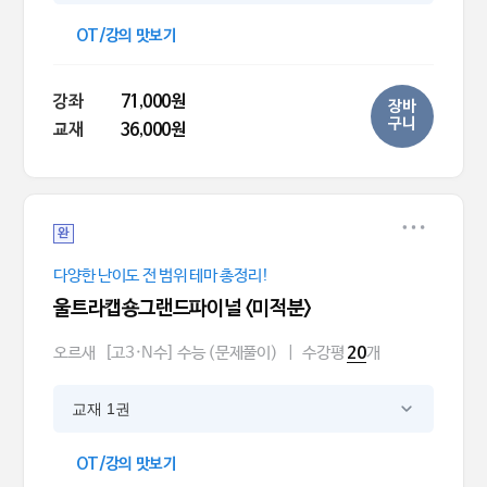
OT/강의 맛보기
강좌
71,000원
장바
구니
교재
36,000원
완
다양한 난이도 전 범위 테마 총정리!
울트라캡숑그랜드파이널 <미적분>
오르새
[고3·N수] 수능 (문제풀이)
|
수강평
개
20
교재 1권
OT/강의 맛보기