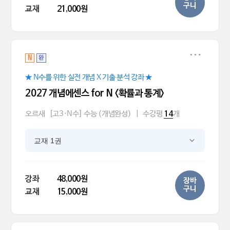
구니
교재
21,000원
N
완
★ N수를 위한 실전 개념 X 기출 분석 강좌 ★
2027 개념에센스 for N <확률과 통계>
오르새
[고3·N수] 수능 (개념완성)
|
수강평
개
14
교재 1권
강좌
48,000원
장바
구니
교재
15,000원