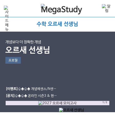
수학 오르새 선생님
개념보다 더 정확한 개념
오르새 선생님
프로필
[이벤트]
♧♣♧♣ 개념에센스/N센스
수강평 이벤트
[공지]
♧♣♧♣ 온라인 시즌3 & 현장
스케치
1
/
5