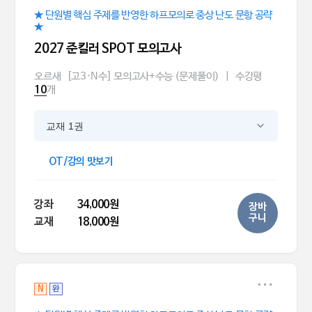
★ 단원별 핵심 주제를 반영한 하프모의로 중상 난도 문항 공략
★
2027 준킬러 SPOT 모의고사
오르새
[고3·N수] 모의고사+수능 (문제풀이)
|
수강평
개
10
교재 1권
OT/강의 맛보기
강좌
34,000원
장바
구니
교재
18,000원
N
완