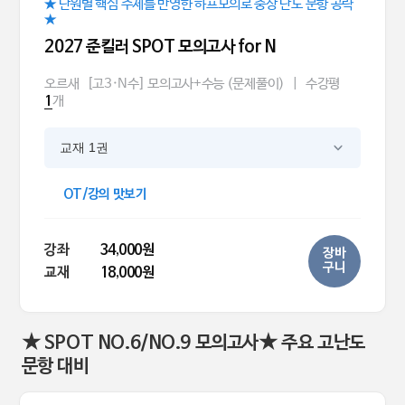
★ 단원별 핵심 주제를 반영한 하프모의로 중상 난도 문항 공략
★
2027 준킬러 SPOT 모의고사 for N
오르새
[고3·N수] 모의고사+수능 (문제풀이)
|
수강평
개
1
교재 1권
OT/강의 맛보기
강좌
34,000원
장바
구니
교재
18,000원
★ SPOT NO.6/NO.9 모의고사★ 주요 고난도
문항 대비