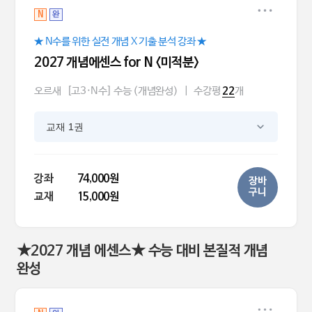
N
완
★ N수를 위한 실전 개념 X 기출 분석 강좌 ★
2027 개념에센스 for N <미적분>
오르새
[고3·N수] 수능 (개념완성)
|
수강평
개
22
교재 1권
강좌
74,000원
장바
구니
교재
15,000원
★2027 개념 에센스★ 수능 대비 본질적 개념
완성