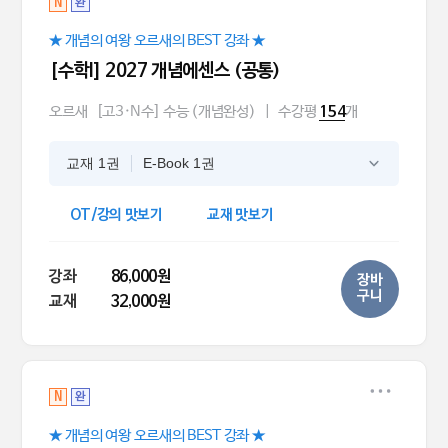
N
완
★ 개념의 여왕 오르새의 BEST 강좌 ★
[수학l] 2027 개념에센스 (공통)
오르새
[고3·N수] 수능 (개념완성)
|
수강평
개
154
교재 1권
E-Book 1권
OT/강의 맛보기
교재 맛보기
강좌
86,000원
장바
구니
교재
32,000원
N
완
★ 개념의 여왕 오르새의 BEST 강좌 ★