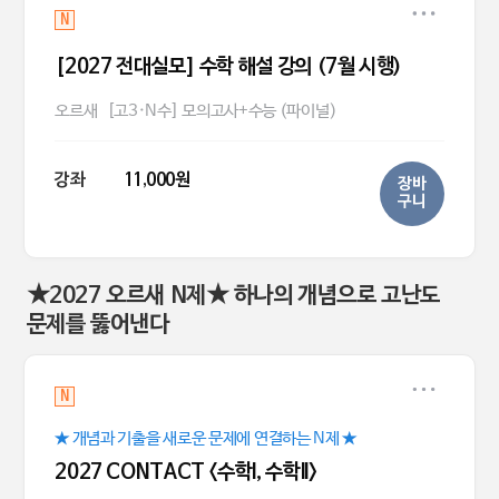
N
[2027 전대실모] 수학 해설 강의 (7월 시행)
오르새
[고3·N수] 모의고사+수능 (파이널)
강좌
11,000원
장바
구니
★2027 오르새 N제★ 하나의 개념으로 고난도
문제를 뚫어낸다
N
★ 개념과 기출을 새로운 문제에 연결하는 N제 ★
2027 CONTACT <수학l, 수학ll>