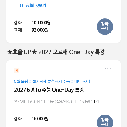
OT/강의 맛보기
강좌
100,000원
장바
구니
교재
92,000원
★효율 UP★ 2027 오르새 One-Day 특강
N
6월 모평을 철저하게 분석해서 수능을 대비하자!
2027 6평 to 수능 One-Day 특강
오르새
[고3·N수] 수능 (실력완성)
|
수강평
개
11
강좌
16,000원
장바
구니