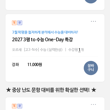
N
완
3월 학평을 철저하게 분석해서 수능을 대비하자!
2027 3평 to 수능 One-Day 특강
오르새
[고3·N수] 수능 (실력완성)
|
수강평
개
1
강좌
11,000원
장바
구니
★ 중상 난도 문항 대비를 위한 확실한 선택! ★
N
완