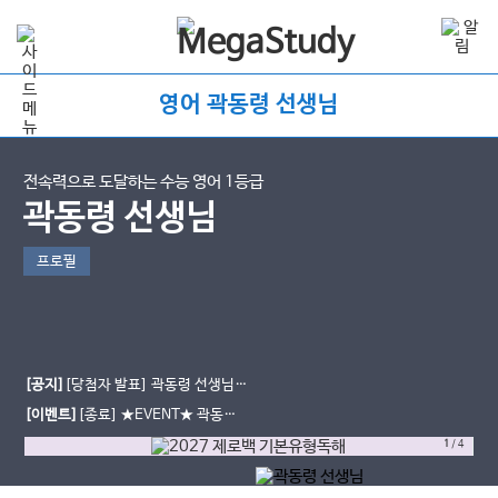
영어 곽동령 선생님
전속력으로 도달하는 수능 영어 1등급
곽동령 선생님
프로필
[공지]
[당첨자 발표] 곽동령 선생님 6
월 모평 후기 이벤트
[이벤트]
[종료] ★EVENT★ 곽동령
선생님과 함께한 6월 모평 후기 남기
1
/
4
고 간식 받자!