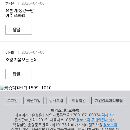
한*윤
| 2026-04-08
요론 게 생겼구만
아주 조하효
답글
김*희
| 2026-04-08
오잉 처음보는 건데
답글
로그인
회원가입
강사모집
이용약관
개인정보처리방침
메가스터디교육㈜
대표이사 : 손성은 | 사업자등록번호 : 780-87-00034
회사소개
통신판매번호 : 2015-서울서초-0678
정보조회
구매안전서비스
학원설립∙운영등록번호 : 제10176호 메가스터디원격학원
정보조회
신고기관명 : 서울특별시 강남교육지원청 | 호스팅제공자 : (주)케이티