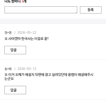
나도 한마디
4
개
등록
정*원
| 2026-05-22
오 사야겠따 한국사는 이걸로 끝!
답글
송*해
| 2026-05-12
오 이거 오메가 해설지 뒤편에 광고 실려있던데 웅쌤이 해설해주시
는군요
답글