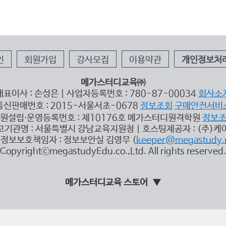
인
회원가입
강사모집
이용약관
개인정보처
메가스터디교육㈜
대표이사 : 손성은 | 사업자등록번호 : 780-87-00034
회사소
통신판매번호 : 2015-서울서초-0678
정보조회
구매안전서비
원설립∙운영등록번호 : 제10176호 메가스터디원격학원
정보
고기관명 : 서울특별시 강남교육지원청 | 호스팅제공자 : (주)케
정보보호책임자 : 정보보안실 김영무 (
keeper@megastudy.
CopyrightⓒmegastudyEdu.co.,Ltd. All rights reserved.
메가스터디교육 스토어