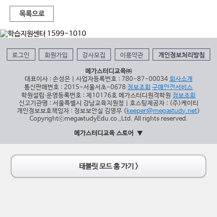
목록으로
로그인
회원가입
강사모집
이용약관
개인정보처리방침
메가스터디교육㈜
대표이사 : 손성은 | 사업자등록번호 : 780-87-00034
회사소개
통신판매번호 : 2015-서울서초-0678
정보조회
구매안전서비스
학원설립∙운영등록번호 : 제10176호 메가스터디원격학원
정보조회
신고기관명 : 서울특별시 강남교육지원청 | 호스팅제공자 : (주)케이티
개인정보보호책임자 : 정보보안실 김영무 (
keeper@megastudy.net
)
CopyrightⓒmegastudyEdu.co.,Ltd. All rights reserved.
메가스터디교육 스토어
태블릿 모드 홈 가기 >