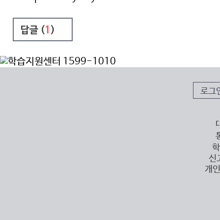
답글 (
1
)
로그
학
신
개인