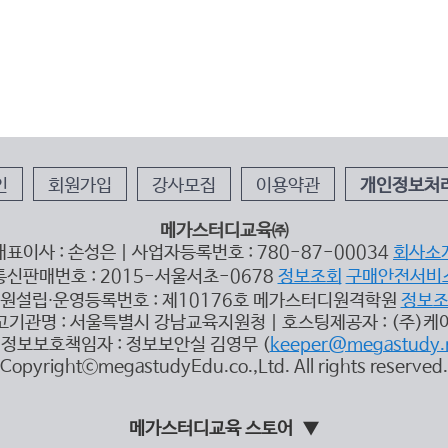
인
회원가입
강사모집
이용약관
개인정보처
메가스터디교육㈜
대표이사 : 손성은 | 사업자등록번호 : 780-87-00034
회사소
통신판매번호 : 2015-서울서초-0678
정보조회
구매안전서비
원설립∙운영등록번호 : 제10176호 메가스터디원격학원
정보
고기관명 : 서울특별시 강남교육지원청 | 호스팅제공자 : (주)케
정보보호책임자 : 정보보안실 김영무 (
keeper@megastudy.
CopyrightⓒmegastudyEdu.co.,Ltd. All rights reserved.
메가스터디교육 스토어