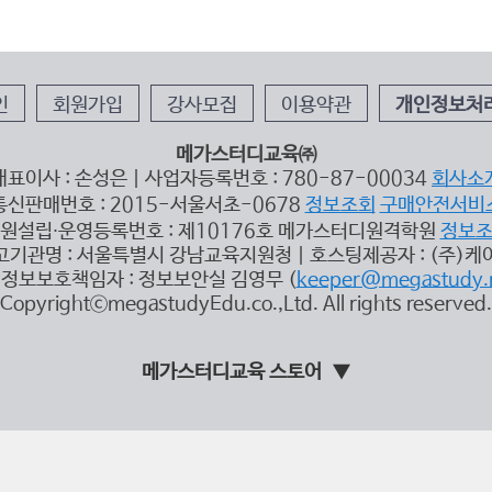
인
회원가입
강사모집
이용약관
개인정보처
메가스터디교육㈜
대표이사 : 손성은 | 사업자등록번호 : 780-87-00034
회사소
통신판매번호 : 2015-서울서초-0678
정보조회
구매안전서비
원설립∙운영등록번호 : 제10176호 메가스터디원격학원
정보
고기관명 : 서울특별시 강남교육지원청 | 호스팅제공자 : (주)케
정보보호책임자 : 정보보안실 김영무 (
keeper@megastudy.
CopyrightⓒmegastudyEdu.co.,Ltd. All rights reserved.
메가스터디교육 스토어