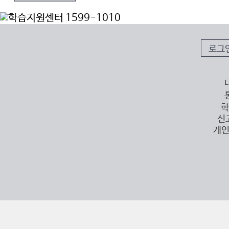
로그
학
신
개인