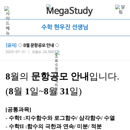
수학 현우진 선생님
[공지]
◇ 8월 문항공모 안내 ◇
2025-07-31 | 조회수 24,566
8
월의
문항공모 안내
입니다.
(
8
월
1
일~
8
월
31
일)
[공통과목]
- 수학I :지수함수와 로그함수/ 삼각함수/ 수열
- 수학II :함수의 극한과 연속/ 미분/ 적분