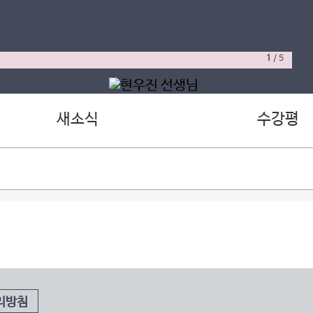
1
/
5
새소식
수강평
리방침