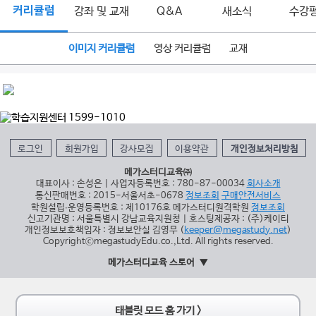
커리큘럼
강좌 및 교재
Q&A
새소식
수강
이미지 커리큘럼
영상 커리큘럼
교재
로그인
회원가입
강사모집
이용약관
개인정보처리방침
메가스터디교육㈜
대표이사 : 손성은 | 사업자등록번호 : 780-87-00034
회사소개
통신판매번호 : 2015-서울서초-0678
정보조회
구매안전서비스
학원설립∙운영등록번호 : 제10176호 메가스터디원격학원
정보조회
신고기관명 : 서울특별시 강남교육지원청 | 호스팅제공자 : (주)케이티
개인정보보호책임자 : 정보보안실 김영무 (
keeper@megastudy.net
)
CopyrightⓒmegastudyEdu.co.,Ltd. All rights reserved.
메가스터디교육 스토어
태블릿 모드 홈 가기 >