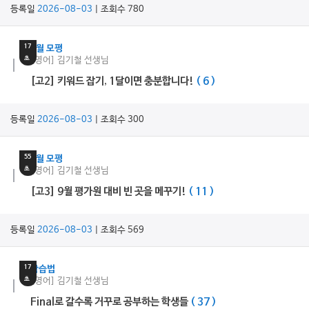
등록일
2026-08-03
| 조회수 780
5
분
17
9월 모평
초
[영어] 김기철 선생님
[고2] 키워드 잡기, 1달이면 충분합니다!
( 6 )
등록일
2026-08-03
| 조회수 300
5
분
55
9월 모평
초
[영어] 김기철 선생님
[고3] 9월 평가원 대비 빈 곳을 메꾸기!
( 11 )
등록일
2026-08-03
| 조회수 569
7
분
17
학습법
초
[영어] 김기철 선생님
Final로 갈수록 거꾸로 공부하는 학생들
( 37 )