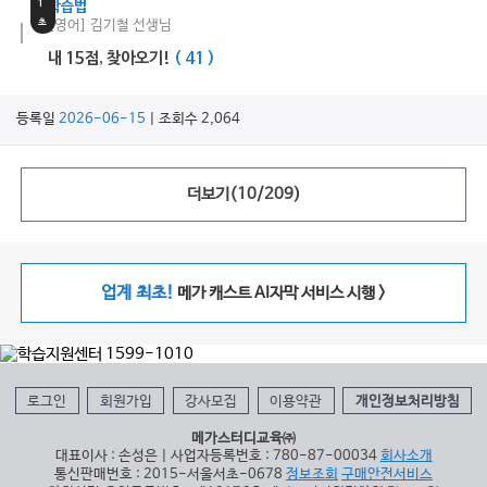
1
학습법
초
[영어] 김기철 선생님
내 15점, 찾아오기!
( 41 )
등록일
2026-06-15
| 조회수 2,064
더보기(
10
/
209
)
업계 최초!
메가 캐스트 AI자막 서비스 시행 >
로그인
회원가입
강사모집
이용약관
개인정보처리방침
메가스터디교육㈜
대표이사 : 손성은 | 사업자등록번호 : 780-87-00034
회사소개
통신판매번호 : 2015-서울서초-0678
정보조회
구매안전서비스