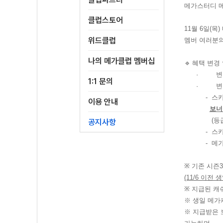
메가스터디
클럽스토어
11
월
6
일
(
목
)
위드클럽
멤버 여러분의
나의 메가클럽 멤버십
🔹
혜택 변경
·
변
1:1 문의
·
변
-
스카
이용 안내
보
(등급 
공지사항
-
스카
-
메가
※
기존 시즌
3
(11/6 이전
※
지급된 캐
※ 생일 메가
※ 지급받은 보