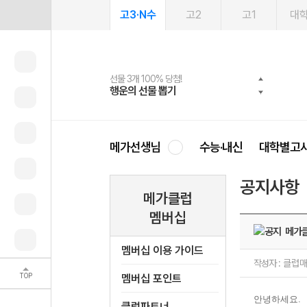
고3·N수
고2
고1
대
선물 3개 100% 당첨!
선물 100% 증정!
여름방학 스터디 캐시백
2027 러셀 단과
스마트러닝앱
메가패스
메가패스 수강생 무료혜택!
사회공헌 캠페인
행운의 선물 뽑기
메가스터디 X 올리브
메가런 썸머스쿨
강사 공개선발
설문 EVENT
3일 무료 체험권
메가클럽 멤버십
희망이룸 메가나눔
영
메가선생님
수능·내신
대학별고
공지사항
메가클럽
멤버십
메가클
멤버십 이용 가이드
작성자 :
클럽
TOP
멤버십 포인트
안녕하세요
.
클럽파트너