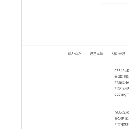
회사소개
언론보도
사회공헌
06643 서
통신판매번호
학원설립·운
학습지원센터
copyrigh
06643 서
통신판매번호
학습지원센터