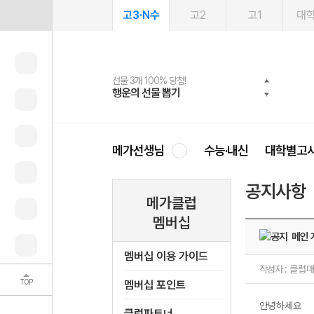
고3·N수
고2
고1
대
선물 3개 100% 당첨!
선물 100% 증정!
여름방학 스터디 캐시백
2027 러셀 단과
스마트러닝앱
메가패스
메가패스 수강생 무료혜택!
사회공헌 캠페인
행운의 선물 뽑기
메가스터디 X 올리브
메가런 썸머스쿨
강사 공개선발
설문 EVENT
3일 무료 체험권
메가클럽 멤버십
희망이룸 메가나눔
영
메가선생님
수능·내신
대학별고
공지사항
메가클럽
멤버십
메인 
멤버십 이용 가이드
작성자 :
클럽
TOP
멤버십 포인트
안녕하세요
클럽파트너