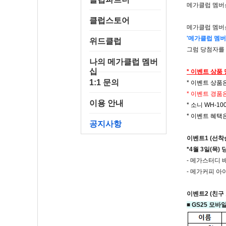
메가클럽 멤버
클럽스토어
메가클럽 멤버십에
'메가클럽 멤버
위드클럽
그럼 당첨자를
나의 메가클럽 멤버
십
* 이벤트 상품
1:1 문의
* 이벤트 상품
* 이벤트 경품
이용 안내
* 소니 WH-1
* 이벤트 혜택
공지사항
이벤트1 (선착순
*4월 3일(목
- 메가스터디 
- 메가커피 
이벤트2 (친구
■ GS25 모바