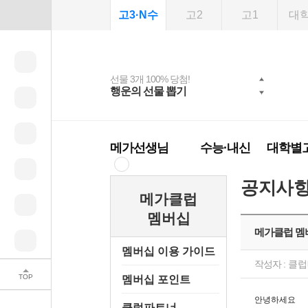
고3·N수
고2
고1
대
선물 3개 100% 당첨!
선물 100% 증정!
여름방학 스터디 캐시
2027 러셀 단과
스마트러닝앱
메가패스
메가패스 수강생 무료
사회공헌 캠페인
행운의 선물 뽑기
메가스터디 X 올리
강사 공개선발
설문 EVENT
3일 무료 체험권
희망이룸 메가나눔
백
혜택!
브영
메가런 썸머스쿨
메가클럽 멤버십
메가선생님
수능·내신
대학별
공지사
메가클럽
멤버십
메가클럽 멤
멤버십 이용 가이드
작성자 :
클럽
TOP
멤버십 포인트
안녕하세요
클럽파트너