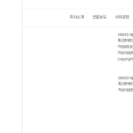
회사소개
언론보도
사회공헌
06643 서
통신판매번호
학원설립·운
학습지원센터
copyrigh
06643 서
통신판매번호
학습지원센터