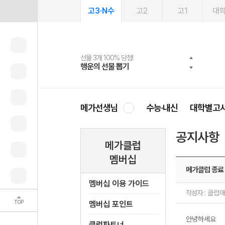
고3·N수
고2
고1
대
선물 3개 100% 당첨!
선물 100% 증정!
여름방학 스터디 캐시백
2027 러셀 단과
스마트러닝앱
메가패스
메가패스 수강생 무료혜택!
사회공헌 캠페인
행운의 선물 뽑기
메가스터디 X 올리브
메가런 썸머스쿨
강사 공개선발
설문 EVENT
3일 무료 체험권
메가클럽 멤버십
희망이룸 메가나눔
영
메가선생님
수능·내신
대학별고
공지사항
메가클럽
멤버십
메가클럽 종료
멤버십 이용 가이드
작성자 :
클럽
TOP
멤버십 포인트
안녕하세요
클럽파트너