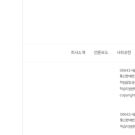
회사소개
언론보도
사회공헌
06643 서
통신판매번호
학원설립·운
학습지원센터
copyrigh
06643 서
통신판매번호
학습지원센터