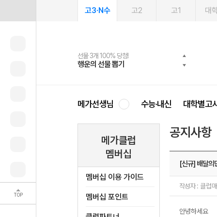
고3·N수
고2
고1
대
선물 3개 100% 당첨!
선물 100% 증정!
2027 러셀 단과
스마트러닝앱
메가패스
메가패스 수강생 무료혜택!
사회공헌 캠페인
행운의 선물 뽑기
메가스터디 X 올리브
강사 공개선발
설문 EVENT
3일 무료 체험권
메가클럽 멤버십
희망이룸 메가나눔
영
메가선생님
수능·내신
대학별고
공지사항
메가클럽
멤버십
[신규] 배달의
멤버십 이용 가이드
작성자 :
클럽
TOP
멤버십 포인트
안녕하세요
클럽파트너