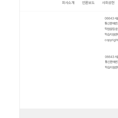
회사소개
언론보도
사회공헌
06643 서
통신판매번호
학원설립·운
학습지원센터
copyrigh
06643 서
통신판매번호
학습지원센터