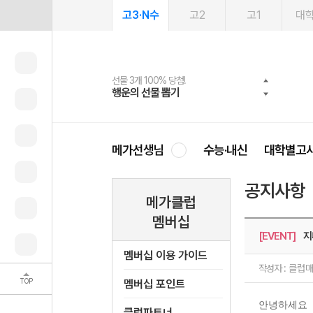
고3·N수
고2
고1
대
선물 3개 100% 당첨!
선물 100% 증정!
여름방학 스터디 캐시백
2027 러셀 단과
스마트러닝앱
메가패스
메가패스 수강생 무료혜택!
사회공헌 캠페인
행운의 선물 뽑기
메가스터디 X 올리브
메가런 썸머스쿨
강사 공개선발
설문 EVENT
3일 무료 체험권
메가클럽 멤버십
희망이룸 메가나눔
영
메가선생님
수능·내신
대학별고
공지사항
메가클럽
멤버십
[EVENT]
지니
멤버십 이용 가이드
작성자 :
클럽
TOP
멤버십 포인트
안녕하세요
클럽파트너