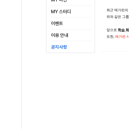
최근
메가런의
MY 스터디
위와
같은
그룹
이벤트
앞으로
학습
목
이용 안내
또한
,
메가런
공지사항