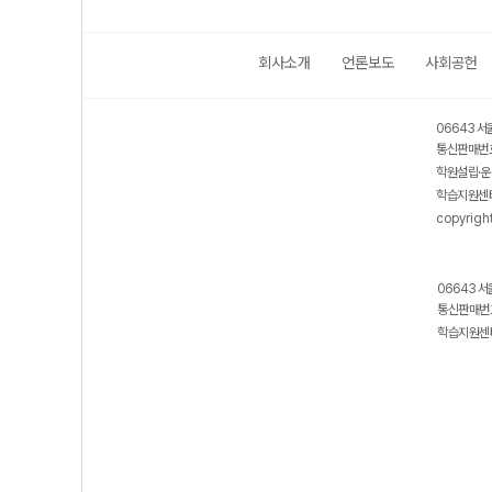
회사소개
언론보도
사회공헌
06643 서
통신판매번호
학원설립·운
학습지원센터
copyrigh
06643 서
통신판매번호
학습지원센터