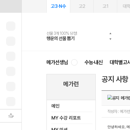
고3·N수
고2
고1
대
선물 3개 100% 당첨!
선물 100% 증정!
여름방학 스터디 캐시백
2027 러셀 단과
스마트러닝앱
메가패스
메가패스 수강생 무료혜택!
사회공헌 캠페인
행운의 선물 뽑기
메가스터디 X 올리브
메가런 썸머스쿨
강사 공개선발
설문 EVENT
3일 무료 체험권
메가클럽 멤버십
희망이룸 메가나눔
영
메가선생님
수능·내신
대학별고
공지 사항
메가런
메가런
메인
작성자 :
메가런
TOP
MY 수강 리포트
안녕하세요
,
메
MY 미션