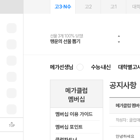
고3·N수
고2
고1
대
선물 3개 100% 당첨!
선물 100% 증정!
여름방학 스터디 캐시백
2027 러셀 단과
스마트러닝앱
메가패스
메가패스 수강생 무료혜택!
사회공헌 캠페인
행운의 선물 뽑기
메가스터디 X 올리브
메가런 썸머스쿨
강사 공개선발
설문 EVENT
3일 무료 체험권
메가클럽 멤버십
희망이룸 메가나눔
영
메가선생님
수능·내신
대학별고
공지사항
메가클럽
멤버십
메가클럽 멤버
멤버십 이용 가이드
작성자 :
클럽
TOP
멤버십 포인트
안녕하세요
클럽파트너