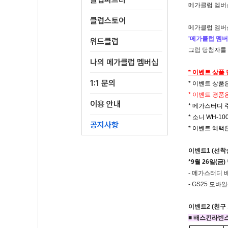
메가클럽 멤버
클럽스토어
메가클럽 멤버십에
'메가클럽 멤버
위드클럽
그럼 당첨자를
나의 메가클럽 멤버십
* 이벤트 상품
1:1 문의
* 이벤트 상품
* 이벤트 경품
이용 안내
* 메가스터디
*
소니 WH-10
공지사항
* 이벤트 혜택
이벤트1 (선착순
*9월 26일(
- 메가스터디 
- GS25 모
이벤트2 (친구
■ 배스킨라빈