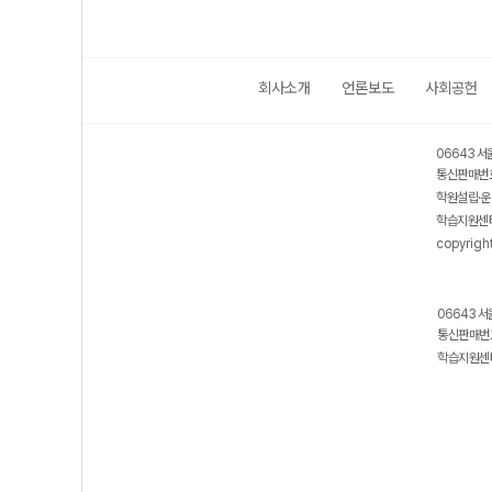
회사소개
언론보도
사회공헌
06643 서
통신판매번호
학원설립·운
학습지원센터
copyrigh
06643 서
통신판매번호
학습지원센터