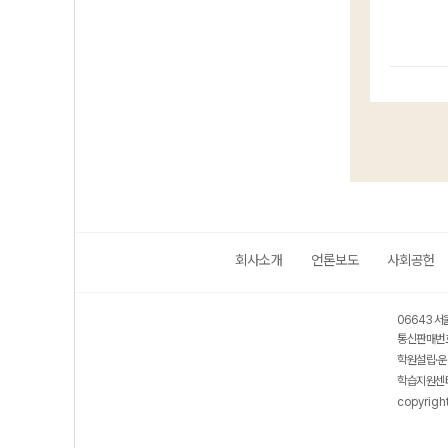
회사소개
언론보도
사회공헌
06643 서
통신판매번호
학원설립·운
학습지원센터
copyrigh