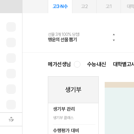
고3·N수
고2
고1
대
선물 3개 100% 당첨!
선물 100% 증정!
2027 러셀 단과
스마트러닝앱
메가패스
메가패스 수강생 무료혜택!
사회공헌 캠페인
행운의 선물 뽑기
메가스터디 X 올리브
강사 공개선발
설문 EVENT
3일 무료 체험권
메가클럽 멤버십
희망이룸 메가나눔
영
메가선생님
수능·내신
대학별고
생기부
생기부 관리
생기부 클래스
TOP
수행평가 대비