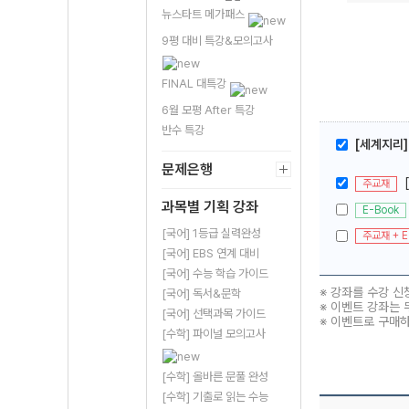
뉴스타트 메가패스
9평 대비 특강&모의고사
FINAL 대특강
6월 모평 After 특강
반수 특강
[세계지리]
문제은행
주교재
과목별 기획 강좌
E-Book
[국어] 1등급 실력완성
주교재 + E
[국어] EBS 연계 대비
[국어] 수능 학습 가이드
※ 강좌를 수강 신
[국어] 독서&문학
※ 이벤트 강좌는 
[국어] 선택과목 가이드
※ 이벤트로 구매
[수학] 파이널 모의고사
[수학] 올바른 문풀 완성
[수학] 기출로 읽는 수능