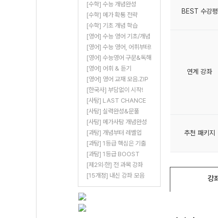
[수학] 수능 개념완성
BEST 수강평
[수학] 메가 확통 전략
[수학] 기초 개념 학습
[영어] 수능 영어 기초/개념
[영어] 수능 영어, 어휘부터!
[영어] 수능영어 구문&독해
[영어] 어휘 & 듣기
연계 강좌
[영어] 영어 교재 모음.ZIP
[한국사] 부담없이 시작!
[사탐] LAST CHANCE
[사탐] 실력완성&문풀
[사탐] 메가사탐 개념완성
추천 패키지
[과탐] 개념부터 레벨업
[과탐] 1등급 핵심은 기출
[과탐] 1등급 BOOST
[제2외·한] 전 과목 강좌
[15개정] 내신 강좌 모음
강