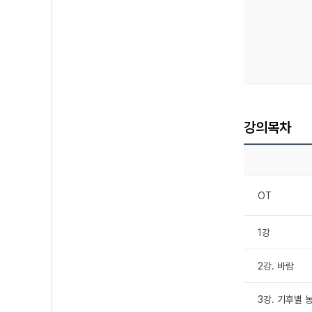
강의목차
OT
1강
2강. 바람
3강. 기후별 