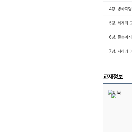
4강. 빙하지형
5강. 세계의 
6강. 몬순아시
7강. 사하라 
교재정보