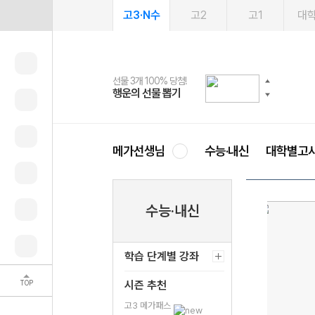
고3·N수
고2
고1
대
선물 3개 100% 당첨!
선물 100% 증정!
여름방학 스터디 캐시백
2027 러셀 단과
스마트러닝앱
메가패스
메가패스 수강생 무료혜택!
사회공헌 캠페인
행운의 선물 뽑기
메가스터디 X 올리브
메가런 썸머스쿨
강사 공개선발
설문 EVENT
3일 무료 체험권
메가클럽 멤버십
희망이룸 메가나눔
영
메가선생님
수능·내신
대학별고
수능·내신
학습 단계별 강좌
TOP
시즌 추천
고3 메가패스