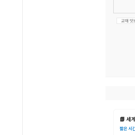
교재 맛
📗 세
짧은 시