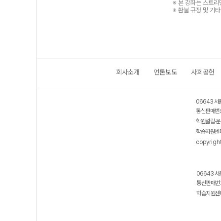
※ 본 강좌는 스트
※ 환불 규정 및 기
회사소개
언론보도
사회공헌
06643 서
통신판매번호
학원설립·운
학습지원센터
copyrigh
06643 서
통신판매번호
학습지원센터