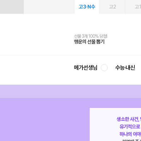
고3·N수
고2
고
선물 3개 100% 당첨!
선물 100% 증정!
여름방학 스터디 캐시백
2027 러셀 단과
스마트러닝앱
메가패스
메가패스 수강생 무료혜택!
사회공헌 캠페인
행운의 선물 뽑기
메가스터디 X 올리브
메가런 썸머스쿨
강사 공개선발
설문 EVENT
3일 무료 체험권
메가클럽 멤버십
희망이룸 메가나눔
영
메가선생님
수능·내신
노베인 저도 한국사가
생소한 사건,
유기적으로 이해가 되고
유기적으로
머리에도 내용이 차곡차곡
하나의 이