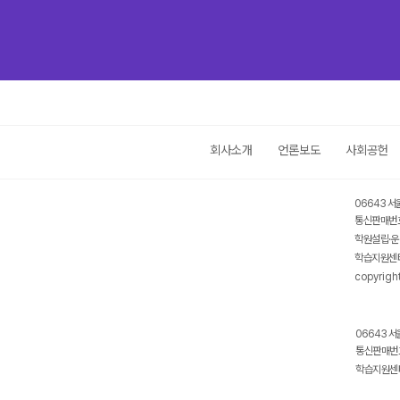
회사소개
언론보도
사회공헌
06643 서
통신판매번호
학원설립·운
학습지원센터
copyrigh
06643 서
통신판매번호
학습지원센터