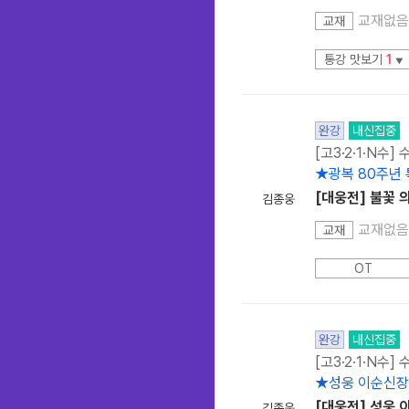
교재없음
교재
통강 맛보기
1
▼
완강
내신집중
[고3·2·1·N수]
★광복 80주년
[대웅전] 불꽃 
김종웅
교재없음
교재
OT
완강
내신집중
[고3·2·1·N수]
★성웅 이순신장
[대웅전] 성웅 
김종웅