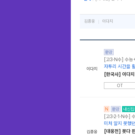
김종웅
이다지
완강
[고3·N수] 수능
자투리 시간을 
이다지
[한국사] 이다
OT
N
완강
내신집
[고3·2·1·N수]
미처 알지 못했던
[대웅전] 못다 
김종웅