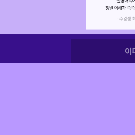
쌓이기 시작하더라구요!
설명해 주
이제 목표 점수는 만점이에요.
정말 이해가 쏙쏙
- 수강생 김*기 -
- 수강생 최
이