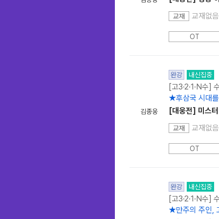
교재없음
교재
OT
완강
내신집중
[고3·2·1·N수]
★후삼국 시대를
[대웅전] 미스터
김종웅
교재없음
교재
OT
완강
내신집중
[고3·2·1·N수]
★만주의 주인,