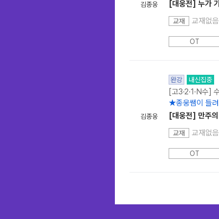
[대웅전] 누가 
김종웅
교재없음
교재
OT
완강
내신집중
[고3·2·1·N수]
★종웅쌤이 들려
[대웅전] 만주의
김종웅
교재없음
교재
OT