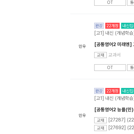
OT
통
완강
22개정
내신집
[고1] 내신 (개념학습
[공통영어2 미래엔] 
민우
교과서
교재
OT
통
완강
22개정
내신집
[고1] 내신 (개념학습
[공통영어2 능률(민)
민우
교재
교재