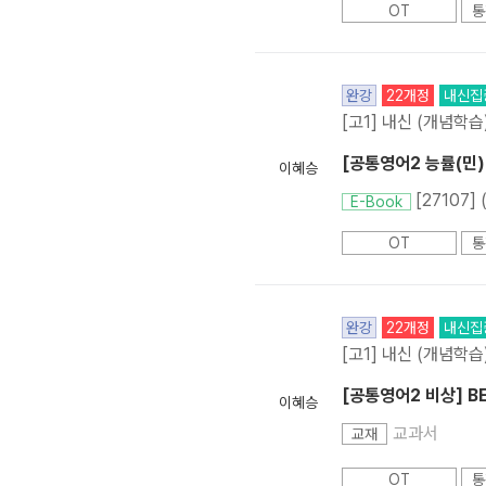
OT
통
완강
22개정
내신집
[고1] 내신 (개념학습
[공통영어2 능률(민)] 
이혜승
[27107]
E-Book
OT
통
완강
22개정
내신집
[고1] 내신 (개념학습
[공통영어2 비상] BE
이혜승
교과서
교재
OT
통