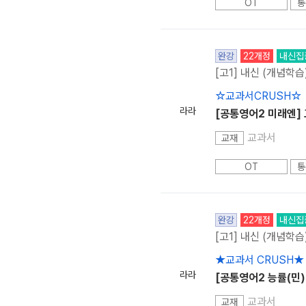
OT
통
완강
22개정
내신집
[고1] 내신 (개념학습
☆교과서CRUSH☆
라라
[공통영어2 미래엔] 
교과서
교재
OT
통
완강
22개정
내신집
[고1] 내신 (개념학습
★교과서 CRUSH★
라라
[공통영어2 능률(민)
교과서
교재