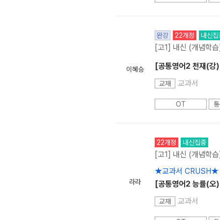
완강
22개정
내신집
[고1] 내신 (개념학습
[공통영어2 천재(강)] 
이혜승
교과서
교재
OT
통
22개정
내신집중
[고1] 내신 (개념학습
★교과서 CRUSH★
라라
[공통영어2 능률(오)
교과서
교재