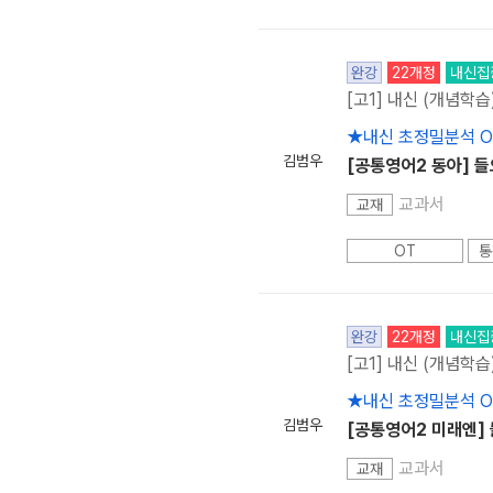
완강
22개정
내신집
[고1] 내신 (개념학습
★내신 초정밀분석 
김범우
[공통영어2 동아] 
교과서
교재
OT
통
완강
22개정
내신집
[고1] 내신 (개념학습
★내신 초정밀분석 
김범우
[공통영어2 미래엔]
교과서
교재