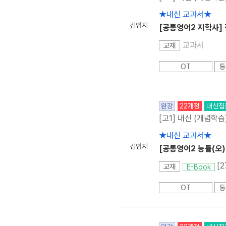
★내신 교과서★
김엄지
[공통영어2 지학사]
교과서
교재
OT
통
완강
22개정
내신집
[고1] 내신 (개념학습
★내신 교과서★
김엄지
[공통영어2 능률(오)
[
교재
E-Book
OT
통