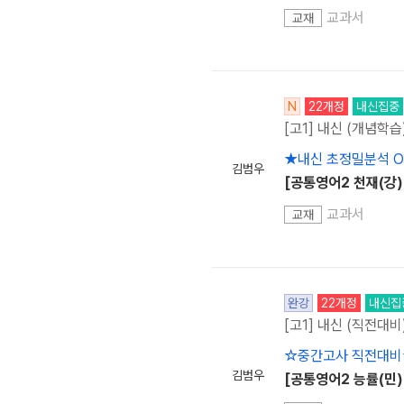
교과서
교재
N
22개정
내신집중
[고1] 내신 (개념학습
★내신 초정밀분석 
김범우
[공통영어2 천재(강)
교과서
교재
완강
22개정
내신집
[고1] 내신 (직전대비
☆중간고사 직전대비
김범우
[공통영어2 능률(민)