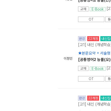
[공통영어2 능률(민)
[
교재
E-Book
OT
통
완강
22개정
내신집
[고1] 내신 (개념학습
★본문요약 + 서술형
이정민
[공통영어2 능률(오)
[
교재
E-Book
OT
통
완강
22개정
내신집
[고1] 내신 (개념학습