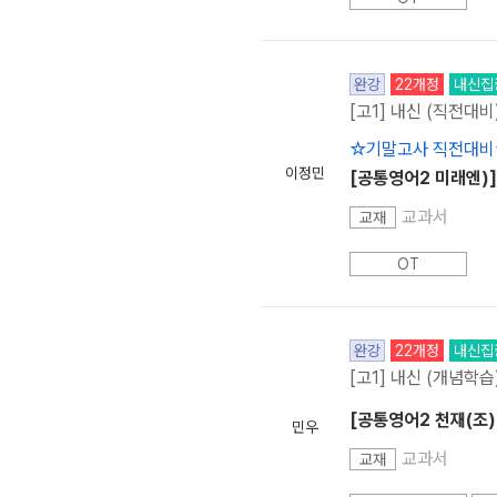
완강
22개정
내신집
[고1] 내신 (직전대비
☆기말고사 직전대비
이정민
[공통영어2 미래엔)] 
교과서
교재
OT
완강
22개정
내신집
[고1] 내신 (개념학습
[공통영어2 천재(조)
민우
교과서
교재