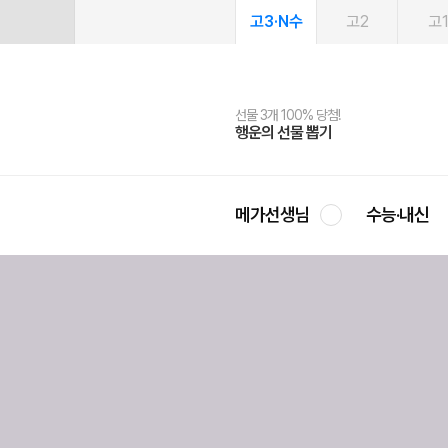
고3·N수
고2
고
선물 3개 100% 당첨!
선물 100% 증정!
여름방학 스터디 캐시백
2027 러셀 단과
스마트러닝앱
메가패스
메가패스 수강생 무료혜택!
사회공헌 캠페인
행운의 선물 뽑기
메가스터디 X 올리브
메가런 썸머스쿨
강사 공개선발
설문 EVENT
3일 무료 체험권
메가클럽 멤버십
희망이룸 메가나눔
영
메가선생님
수능·내신