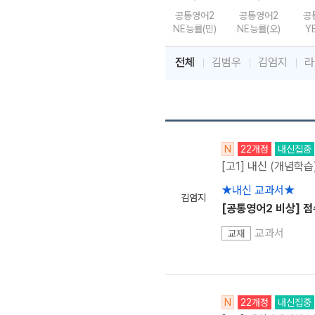
공통영어2
공통영어2
공
NE능률(민)
NE능률(오)
Y
전체
김범우
김엄지
라
N
22개정
내신집중
[고1] 내신 (개념학습
★내신 교과서★
김엄지
[공통영어2 비상] 
교과서
교재
N
22개정
내신집중