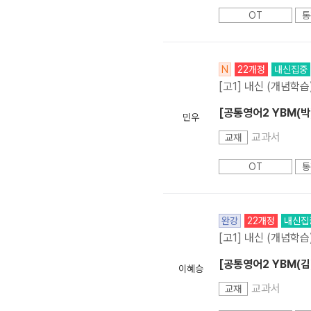
OT
통
N
22개정
내신집중
[고1] 내신 (개념학습
[공통영어2 YBM(박
민우
교과서
교재
OT
통
완강
22개정
내신집
[고1] 내신 (개념학습
[공통영어2 YBM(김)]
이혜승
교과서
교재