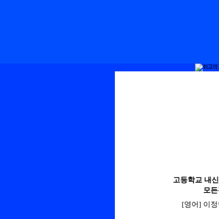
고등학교 내신영어에 대한
3step으
모든것!
Essential 
[영어] 이정민 선생님
[영어] 이