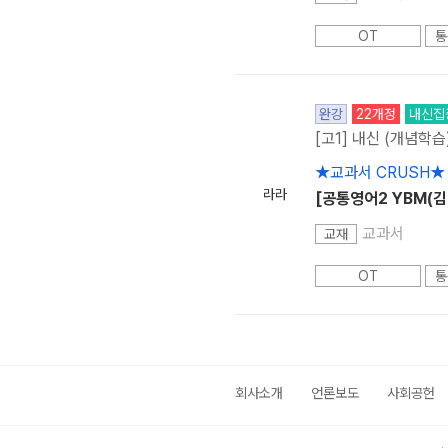
OT
통
완강
22개정
내신집
[고1] 내신 (개념학습
★교과서 CRUSH★
라라
[공통영어2 YBM(김
교과서
교재
OT
통
회사소개
언론보도
사회공헌