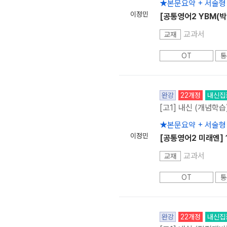
★본문요약 + 서술형
이정민
[공통영어2 YBM(박
교과서
교재
OT
통
완강
22개정
내신집
[고1] 내신 (개념학습
★본문요약 + 서술형
이정민
[공통영어2 미래엔] 
교과서
교재
OT
통
완강
22개정
내신집