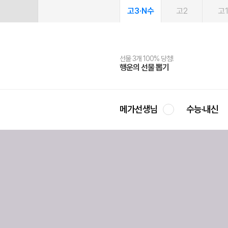
고3·N수
고2
고
선물 3개 100% 당첨!
선물 100% 증정!
여름방학 스터디 캐시백
2027 러셀 단과
스마트러닝앱
메가패스
메가패스 수강생 무료혜택!
사회공헌 캠페인
행운의 선물 뽑기
메가스터디 X 올리브
메가런 썸머스쿨
강사 공개선발
설문 EVENT
3일 무료 체험권
메가클럽 멤버십
희망이룸 메가나눔
영
메가선생님
수능·내신