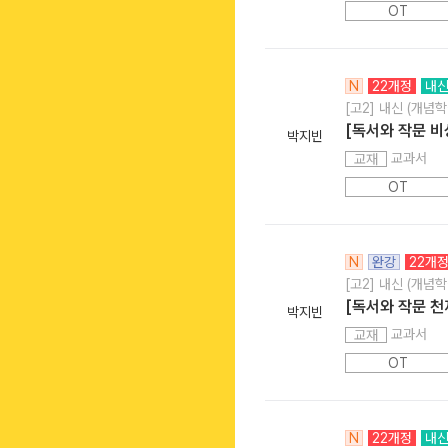
OT
N
22개정
내
[고2] 내신 (개념학
[독서와 작문 비
박지빈
교과서
교재
OT
N
완강
22개
[고2] 내신 (개념학
[독서와 작문 천
박지빈
교과서
교재
OT
N
22개정
내