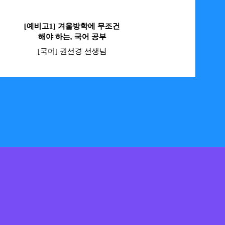
[예비고1] 겨울방학에 무조건
국어 성
해야 하는, 국어 공부
올라가는 최고의
[국어] 권선경 선생님
[국어] 권
Next