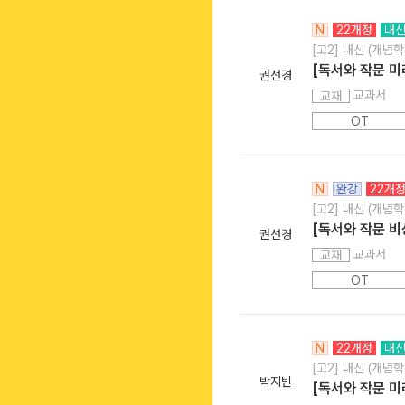
N
22개정
내
[고2] 내신 (개념학
[독서와 작문 미
권선경
교과서
교재
OT
N
완강
22개
[고2] 내신 (개념학
[독서와 작문 비
권선경
교과서
교재
OT
N
22개정
내
[고2] 내신 (개념학
박지빈
[독서와 작문 미