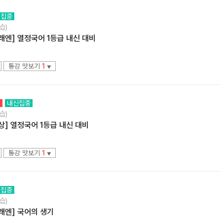
신집중
습)
래엔] 열정국어 1등급 내신 대비
통강 맛보기
1
▼
정
내신집중
습)
상] 열정국어 1등급 내신 대비
통강 맛보기
1
▼
신집중
습)
래엔] 국어의 생기