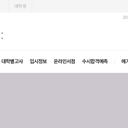
1
대학생
2
대학별고사
입시정보
온라인서점
수시합격예측
메