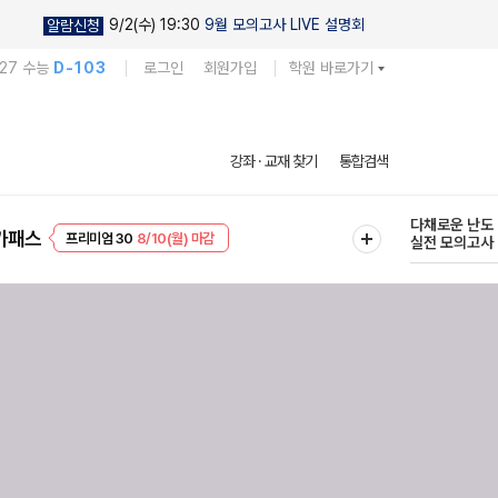
9/2(수) 19:30
9월 모의고사 LIVE 설명회
알람신청
027 수능
D-103
로그인
회원가입
학원 바로가기
현우진의
강좌 · 교재 찾기
통합검색
킬링캠프 시즌
프리미엄 30
8/10(월) 마감
다채로운 난도
가패스
EVENT
8/10(월) 마감
실전 모의고사