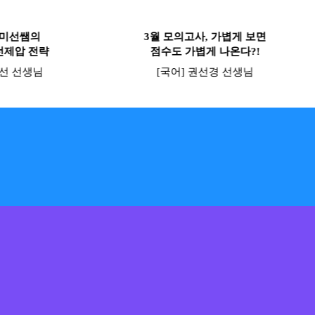
] 미선쌤의
3월 모의고사, 가볍게 보면
선제압 전략
점수도 가볍게 나온다?!
미선 선생님
[국어] 권선경 선생님