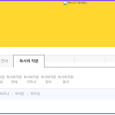
 언어
독서와 작문
작문
독서와작문
독서와작문
독서와작문
독서와작문
듀
천재
지학사
창비
동아
박리나
박지빈
주미선