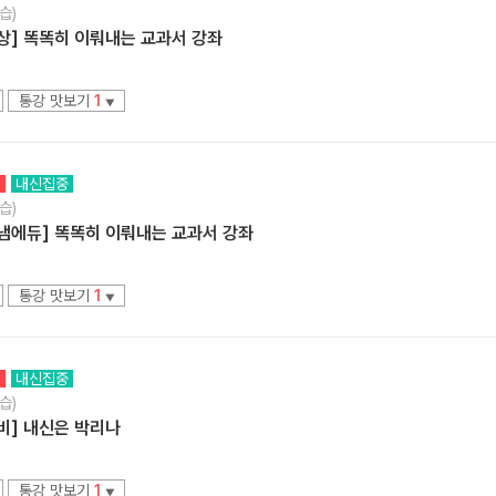
습)
상] 똑똑히 이뤄내는 교과서 강좌
통강 맛보기
1
▼
정
내신집중
습)
해냄에듀] 똑똑히 이뤄내는 교과서 강좌
통강 맛보기
1
▼
정
내신집중
습)
비] 내신은 박리나
통강 맛보기
1
▼