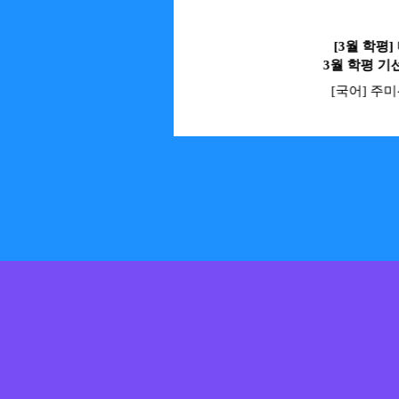
[예비고1 학습법] 고등 국어
[3월 학평
학습 가이드
3월 학평 기
[국어] 박지빈 선생님
[국어] 주
Prev