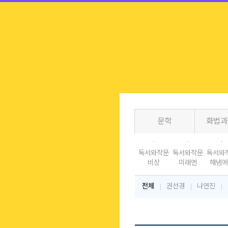
문학
화법과
독서와작문
독서와작문
독서와
비상
미래엔
해냄에
전체
권선경
나연진