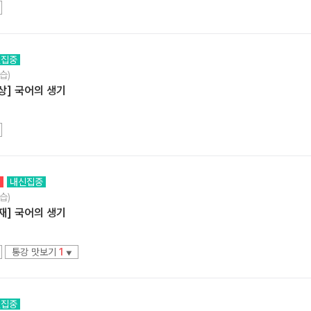
신집중
습)
상] 국어의 생기
정
내신집중
습)
재] 국어의 생기
통강 맛보기
1
▼
신집중