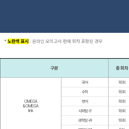
*
노란색 표시
: 온라인 모의고사 판매 회차 포함된 경우
6월
구분
총 회차
주차
3주차
4주차
5주차
1주차
회차
-
-
국어
5회차
6회차
16회
회차
-
-
수학
5회차
6회차
16회
회차
OMEGA
-
-
영어
5회차
6회차
16회
&OMEGA
link
회차
-
-
사회탐구
5회차
6회차
16회
회차
-
-
과학탐구I
5회차
6회차
16회