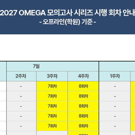
2027 OMEGA 모의고사 시리즈 시행 회차 안
- 오프라인(학원) 기준 -
7월
2주차
3주차
4주차
1주차
-
7회차
8회차
-
-
7회차
8회차
-
-
7회차
8회차
-
-
7회차
8회차
-
-
7회차
8회차
-