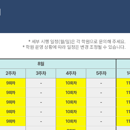
내
* 세부 시행 일정(월/일)은 각 학원으로 문의해 주세요.
* 학원 운영 상황에 따라 일정은 변경 조정될 수 있습니다.
8월
2주차
3주차
4주차
5주차
1
9회차
-
10회차
-
1
9회차
-
10회차
-
1
9회차
-
10회차
-
1
9회차
-
10회차
-
1
9회차
-
10회차
-
1