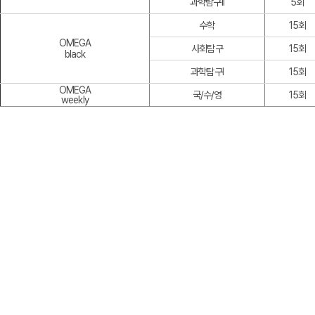
-
-
과학탐구II
-
1회차
5회
3회차
-
수학
4회차
5회차
15회
OMEGA
3회차
-
사회탐구
4회차
5회차
15회
black
3회차
-
과학탐구I
4회차
5회차
15회
OMEGA
회차
14회차
15회차
국/수/영
-
-
15회
weekly