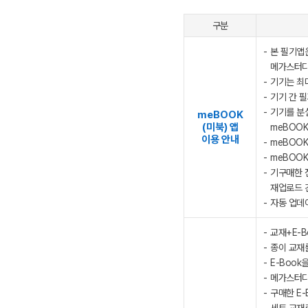
구분
본 필기앱
메가스터디
기기는 최
기기 간 
기기를 분실
meBOOK
(미북) 앱
meBOOK
이용 안내
meBOOK
meBOOK
기구매한 
재업로드 
자동 업데
교재+E-B
종이 교재를
E-Book
메가스터디 
구매한 E-