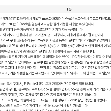
내용
은 메가스터디교육㈜에서 개발한 meBOOK앱이며 어플은 스토어에서 무료로 다운로드
에서 구매한 E-Book을 열람하고 다양한 필기 기능을 사용할 수 있습니다.
대 2대까지 등록 가능하며 최초 로그인 한 기기가 자동 등록됩니다.
필기 및 메모가 연동되지 않고 기기별로 별도 저장되니, 사용에 유의하시길 바랍니다.
, 신규 구매, 고장/수리 등의 부득이한 사유로 등록한 모바일 기기의 정보를 변경해야 할
(미북) 앱 '우측 하단 톱니바퀴 모양(설정)>[기기 등록 관리]' 메뉴에서 연결 해제가 가능
(미북)앱은 iOS와 Android의 모바일 및 태블릿에서 모두 사용 가능합니다.
(미북) 앱은 필기가 가능한 태블릿에 최적화 되어 있으며, PC 환경에서는 이용할 수 없
전자책 열람 시 업데이트가 필요하다는 알럿창이 오픈 되는 경우는 파일 수정 발생으로 
건으로 교재 내용이나 페이지 수 변경 또는 정오표 업데이트 등 콘텐츠 관련 업데이트가 
이트 시, 기존 작성한 필기는 유지됩니다. 업데이트 하지 않더라도, 이전 버전으로 열람이
ook 동시 구매 시, E-Book이 종이 교재 가격에서 70% 할인 적용됩니다.
 먼저 구매한 경우에도, 추후 E-Book을 결제하면 E-Book은 종이 교재 가격 기준 7
을 먼저 구매 후, 종이 교재를 구매했다면 종이 교재 할인은 적용되지 않습니다.
사이트가 아닌 학원에서 종이 교재를 구매한 경우, E-Book 할인 적용은 불가합니다.
Book의 리스트는 '마이페이지 > 나의 E-Book'에서 확인 가능합니다.