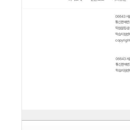
보호 관리체계 ISMS 인증획득
인터넷 저작권 지킴이 - 클린사이트
06643 서
통신판매번호
학원설립·운
학습지원센터
copyrigh
06643 서
통신판매번호
학습지원센터