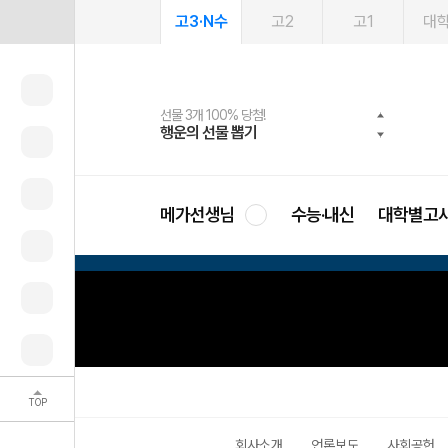
고3·N수
고2
고1
대
선물 3개 100% 당첨!
선물 100% 증정!
여름방학 스터디 캐시백
2027 러셀 단과
스마트러닝앱
메가패스
메가패스 수강생 무료혜택!
사회공헌 캠페인
행운의 선물 뽑기
메가스터디 X 올리브
메가런 썸머스쿨
강사 공개선발
설문 EVENT
3일 무료 체험권
메가클럽 멤버십
희망이룸 메가나눔
영
메가선생님
수능·내신
대학별고
TOP
회사소개
언론보도
사회공헌