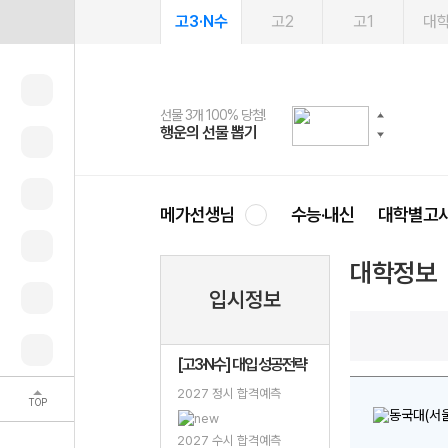
고3·N수
고2
고1
대
선물 3개 100% 당첨!
선물 100% 증정!
여름방학 스터디 캐시백
2027 러셀 단과
스마트러닝앱
메가패스
메가패스 수강생 무료혜택!
사회공헌 캠페인
행운의 선물 뽑기
메가스터디 X 올리브
메가런 썸머스쿨
강사 공개선발
설문 EVENT
3일 무료 체험권
메가클럽 멤버십
희망이룸 메가나눔
영
메가선생님
수능·내신
대학별고
대학정보
입시정보
[고3·N수] 대입 성공전략
2027 정시 합격예측
TOP
2027 수시 합격예측