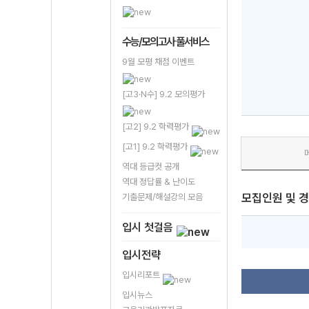
수능/모의고사 풀서비스
9월 모평 채점 이벤트
[고3·N수] 9.2 모의평가
[고2] 9.2 학력평가
[고1] 9.2 학력평가
역대 등급컷 공개
역대 정답률 & 난이도
모집인원 및 
기출문제/해설강의 모음
입시 첫걸음
입시전략
입시리포트
입시뉴스