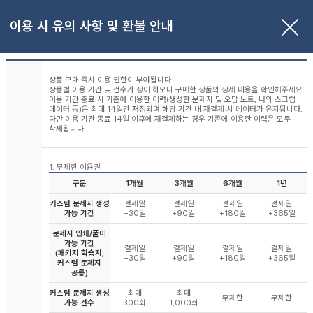
이용 시 유의 사항 및 환불 안내
상품 구매 즉시 이용 권한이 부여됩니다.
상품별 이용 기간 및 건수가 상이 하오니 구매한 상품의 상세 내용을 확인해주세요.
이용 기간 종료 시 기존에 이용한 이력(생성한 문제지 및 오답 노트, 나의 스크랩
데이터 등)은 최대 14일간 저장되며 해당 기간 내 재결제 시 데이터가 유지됩니다.
다만 이용 기간 종료 14일 이후에 재결제하는 경우 기존에 이용한 이력은 모두
삭제됩니다.
1. 무제한 이용권
구분
1개월
3개월
6개월
1년
커스텀 문제지 생성
결제일
결제일
결제일
결제일
가능 기간
+30일
+90일
+180일
+365일
문제지 인쇄/풀이
가능 기간
결제일
결제일
결제일
결제일
(패키지 학습지,
+30일
+90일
+180일
+365일
커스텀 문제지
공통)
커스텀 문제지 생성
최대
최대
무제한
무제한
가능 건수
300회
1,000회