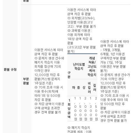
환불
이용한 서비스에 따라
금액 차감 후 환불
① 회차별(고3/N수),
단원별 이용권(고1/
고2) : 부분 환불 불가
② 과목별 이용권 :
이용 회차에 따라
1회당 금액 차감 후
이용한 서비스에 따라
환불
금액 차감 후 환불
(고1/고2은 부분 환불
이용한 서비스에 따라
- 1개월, 3개월,
불가)
금액 차감 후 환불
6개월, 1년 이용권
① 문제지 생성 건수와
개념
구매자만 부분 환불
패키지 학습지 이용
적용/
가능 (1일, 1주일
난이도별
회차를 합산해 70회
고난도
이용권은 부분 환불
학습지
환불 규정
이하인 경우
케어
불가)
구
12,000원 차감 후
학습지
① 문제지 생성 건수가
분
부분
환불(커스텀 문제지
70회 이하인 경우
환불
1주일권 기준)
12,000원 차감 후
비
킬
② 70회 초과 이용 시
환불(커스텀 문제지
하
중
상
킬
러
이용 횟수(회차)에
1주일권 기준)
러
따라 1회 당 500원
② 70회 초과 이용 시
1
1
2
1
2
차감 후 환불
이용 횟수에 따라 1회
1
,
,
,
,
,
③ 차감 금액이 이용권
당 500원 차감 후
회
0
5
0
3
5
구매 금액을 초과한
환불
당
0
0
0
0
0
경우 전액 환불 불가
③ 차감 금액이 이용권
금
0
0
0
0
0
구매 금액을 초과한
액
원
원
원
원
원
경우 전액 환불 불가
③ 패키지 학습지
전과목 세트 : 이용