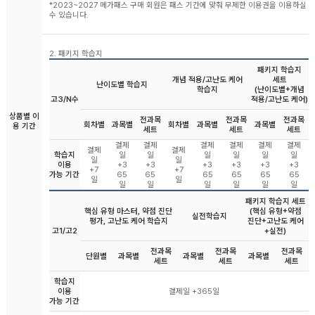
*2023~2027 메가패스 구매 회원은 패스 기간에 맞춰 무제한 이용권을 이용하실
수 있습니다.
2. 패키지 학습지
패키지 학습지
개념 적용/고난도 케어
세트
난이도별 학습지
학습지
(난이도별+개념
고3/N수
적용/고난도 케어)
상품별 이
전과목
전과목
전과목
회차별
과목별
회차별
과목별
과목별
용 기간
세트
세트
세트
결제
결제
결제
결제
결제
결제
결제
결제
학습지
일
일
일
일
일
일
일
일
이용
+3
+3
+3
+3
+3
+3
+7
+7
가능 기간
65
65
65
65
65
65
일
일
일
일
일
일
일
일
패키지 학습지 세트
핵심 유형 마스터, 약점 진단
(핵심 유형+약점
실전학습지
평가, 고난도 케어 학습지
진단+고난도 케어
고1/고2
+실전)
전과목
전과목
전과목
단원별
과목별
과목별
과목별
세트
세트
세트
학습지
이용
결제일 +365일
가능 기간