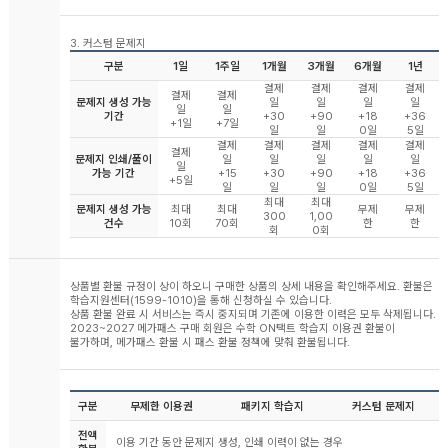
3. 커스텀 문제지
구분
1일
1주일
1개월
3개월
6개월
1년
결제
결제
결제
결제
결제
결제
문제지 생성 가능
일
일
일
일
일
일
기간
+30
+90
+18
+36
+1일
+7일
일
일
0일
5일
결제
결제
결제
결제
결제
결제
문제지 인쇄/풀이
일
일
일
일
일
일
가능 기간
+15
+30
+90
+18
+36
+5일
일
일
일
0일
5일
최대
최대
문제지 생성 가능
최대
최대
무제
무제
300
1,00
건수
10회
70회
한
한
회
0회
상품별 환불 규정이 상이 하오니 구매한 상품의 상세 내용을 확인해주세요. 환불은
학습지원센터(1599-1010)을 통해 신청하실 수 있습니다.
상품 환불 완료 시 서비스는 즉시 중지되며 기존에 이용한 이력은 모두 삭제됩니다.
2023~2027 메가패스 구매 회원은 수학 ON택트 학습지 이용권 환불이
불가하며, 메가패스 환불 시 패스 환불 정책에 맞춰 환불됩니다.
구분
무제한 이용권
패키지 학습지
커스텀 문제지
전액
이용 기간 동안 문제지 생성, 인쇄 이력이 없는 경우