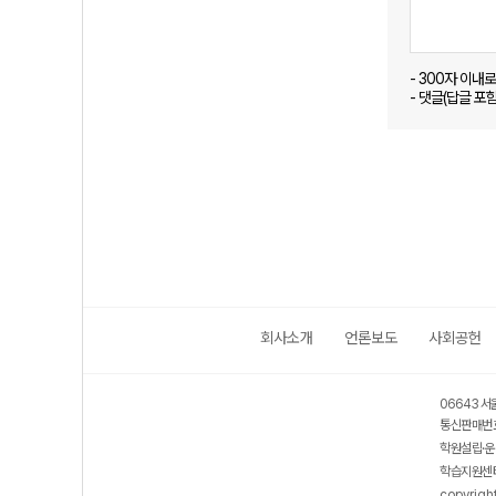
- 300자 이내
- 댓글(답글 포
회사소개
언론보도
사회공헌
06643 서
통신판매번호
학원설립·운
학습지원센터
copyrigh