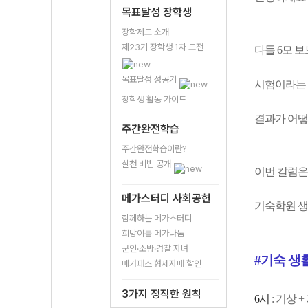
목표달성 장학생
장학제도 소개
제23기 장학생 1차 도전
다들 6모 
목표달성 성공기
시험이라는 
장학생 활동 가이드
결과가 어떻
주간완전학습
주간완전학습이란?
실천 비법 공개
이번 칼럼은
메가스터디 사회공헌
기숙학원 생
함께하는 메가스터디
희망이룸 메가나눔
군인·소방·경찰 자녀
#기숙 생활
메가패스 형제자매 할인
3가지 정직한 원칙
6시
: 기상 