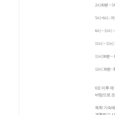
2시30분 ~ 
5시~6시 : 
6시 ~ 11시
11시 ~ 11시
11시30분 ~
12시 30분 :
6모 이후 제
바탕으로 조
독학 기숙에
계획하고 시