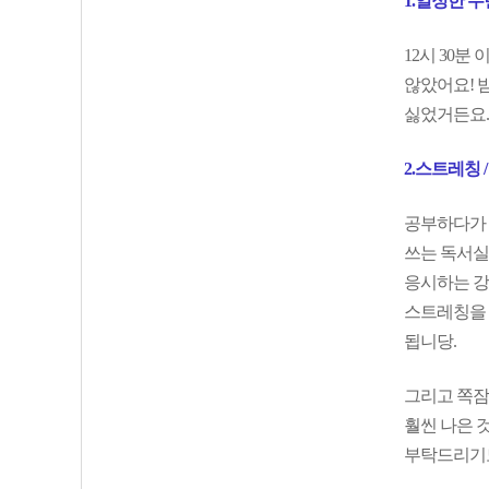
1.일정한 
12시 30
않았어요! 
싫었거든요.
2.스트레칭 
공부하다가 
쓰는 독서실
응시하는 강
스트레칭을 
됩니당.
그리고 쪽잠
훨씬 나은 
부탁드리기도