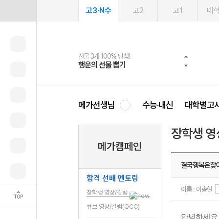
고3·N수
고2
고1
대
선물 3개 100% 당첨!
선물 100% 증정!
2027 러셀 단과
스마트러닝앱
메가패스
메가패스 수강생 무료혜택!
사회공헌 캠페인
행운의 선물 뽑기
메가스터디 X 올리브
강사 공개선발
설문 EVENT
3일 무료 체험권
메가클럽 멤버십
희망이룸 메가나눔
영
메가선생님
수능·내신
대학별고
장학생 영
메가캠페인
결국행복은찾
합격 선배 멘토링
이름 : 이송현
장학생 영상/칼럼
TOP
큐브 영상/칼럼(QCC)
안녕하세요 