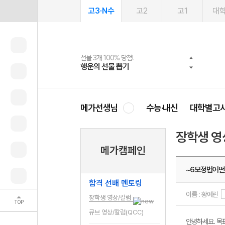
고3·N수
고2
고1
대
선물 3개 100% 당첨!
선물 100% 증정!
2027 러셀 단과
스마트러닝앱
메가패스
메가패스 수강생 무료혜택!
사회공헌 캠페인
행운의 선물 뽑기
메가스터디 X 올리브
강사 공개선발
설문 EVENT
3일 무료 체험권
메가클럽 멤버십
희망이룸 메가나눔
영
메가선생님
수능·내신
대학별고
장학생 영
메가캠페인
~6모정법어떤
합격 선배 멘토링
이름 : 황예린
장학생 영상/칼럼
TOP
큐브 영상/칼럼(QCC)
안녕하세요. 목