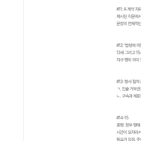
#11: A 계약 
제시된 지문에서
문장의 전체적인
#12: ‘법령에 
13세 그리고 1
자구 행위 의미
#13: 형사 절
ㄱ. 진술 거부권
ㄴ. 구속과 체포
#14-15
총평: 정부 형태
시간이 모자라서
필요가 있음. 주