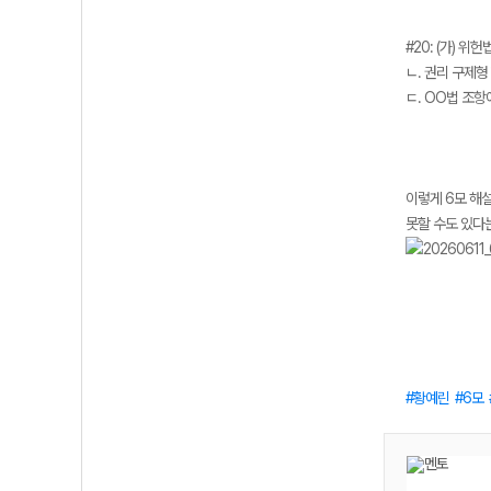
#20: (가) 위
ㄴ. 권리 구제형
ㄷ. OO법 조
이렇게 6모 해설
못할 수도 있다
황예린
6모