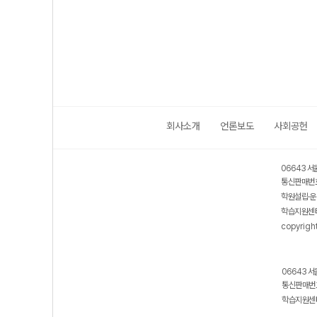
회사소개
언론보도
사회공헌
06643 서
통신판매번호
학원설립·운
학습지원센터
copyrigh
06643 서
통신판매번호
학습지원센터