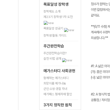
목표달성 장학생
점수가 원하는 
이번 칼럼에서는
장학제도 소개
같아요.
제23기 장학생 1차 도전
**(6/11 
목표달성 성공기
계속해서 수정하
장학생 활동 가이드
죄송합니다.**
주간완전학습
주간완전학습이란?
실천 비법 공개
#1: A 넓은 의
메가스터디 사회공헌
(가): 좁은 의
(나): 넓은 의
함께하는 메가스터디
희망이룸 메가나눔
군인·소방·경찰 자녀
메가패스 형제자매 할인
#2: A 형식적
공통점 / 차이점
3가지 정직한 원칙