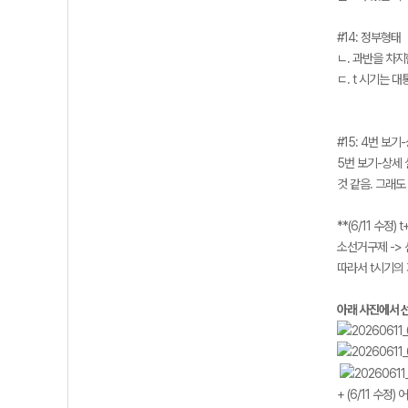
#14: 정부형태
ㄴ. 과반을 차지
ㄷ. t 시기는 
#15: 4번 보
5번 보기-상세 
것 같음. 그래도
**(6/11 수
소선거구제 -> 
따라서 t시기의 
아래 사진에서 선
+ (6/11 수