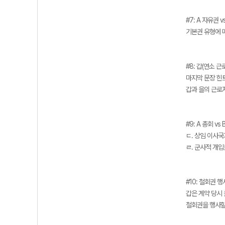
#7: A 자유권 v
기본권 유형에 
#8: 갑(연소 근
마지막 문장 힌
갑과 을의 근로자
#9: A 총회 vs
ㄷ. 상임 이사
ㄹ. 군사적 개
#10: 철회권 행
갑은 계약 당시 
철회권을 행사할