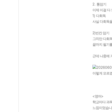
2.
통암기
이제 이걸 다
1)
다회독
사실 다회독을
2)
빈칸 암기
그치만 다회독
끝까지 필기
근데 나중에 
이렇게 모르겠
<
>
영어
학교마다 과목
느낌이었습니