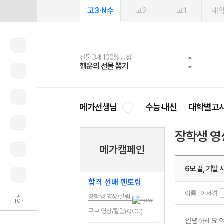
고3·N수
고2
고1
대
선물 3개 100% 당첨!
선물 100% 증정!
여름방학 스터디 캐시백
2027 러셀 단과
스마트러닝앱
메가패스
메가패스 수강생 무료혜택!
사회공헌 캠페인
행운의 선물 뽑기
메가스터디 X 올리브
메가런 썸머스쿨
강사 공개선발
설문 EVENT
3일 무료 체험권
메가클럽 멤버십
희망이룸 메가나눔
영
메가선생님
수능·내신
대학별고
장학생 영
메가캠페인
6모 끝, 기말 
합격 선배 멘토링
이름 : 이서경
장학생 영상/칼럼
TOP
큐브 영상/칼럼(QCC)
안녕하세요 