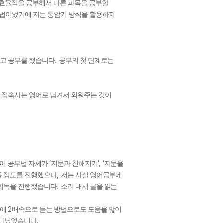
 효율적을 공부해서 다른 과목을 공부할
방법이었기에 저는 통암기 방식을 활용하지
.
잡고 공부를 했습니다
공부의 첫 단계로는
,
접속사는 영어로 남겨서 외워주는 것이
‘
’, ‘
영어 공부법 자체가
지문과 친해지기
지문을
,
독 정도를 진행했으나
저는 사실 영어공부에
.
 회독을 진행했습니다
소리 내서 글을 읽는
2
간에
배속으로 듣는 방법으로도 도움을 많이
.
 다녔었습니다