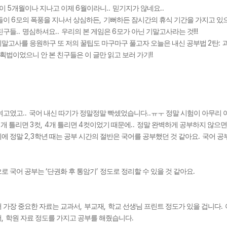
5
6
..
..
이
개월이나 지나고 이제
월이라니
믿기지가 않네요
6
,
들이
모의 폭풍을 지나서 상심하든
기뻐하든 잠시간의 휴식 기간을 가지고 있
..
..
6
!!!
친구들
명심하셔요
우리의 본 게임은
모가 아닌 기말고사라는 것
2
:
말고사를 응원하구 또 저의 꿀팁도 마구마구 풀고자 오늘은 내신 공부법
탄
!!
획법이었으니 안 본 친구들은 이 글만 읽고 보러 가기
메가스터디
..
..
 여고였고
국어 내신 따기가 정말정말 빡셌었습니다
ㅠㅜ 정말 시험이 아무리
3
3
, 4
4
..
개 틀리면
컷
개 틀리면
컷이었기 때문에
정말 완벽하게 공부하지 않으
2,3
.
기에 정말
학년 때는 공부 시간의 절반은 국어를 공부했던 것 같아요
국어 공
‘
’
.
으로 국어 공부는
단권화 후 통암기
정도로 정리할 수 있을 것 같아요
,
,
.
 가장 중요한 자료는 교과서
부교재
학교 선생님 프린트 정도가 있을 겁니다
,
.
서
학원 자료 정도를 가지고 공부를 해줬습니다