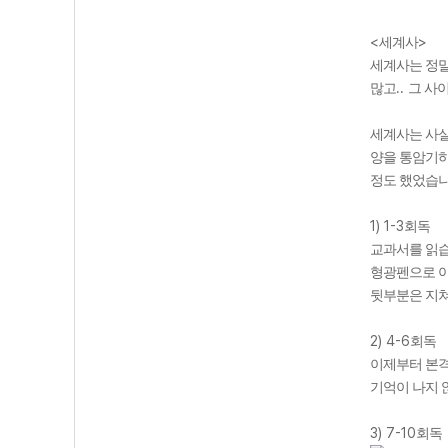
<
>
세계사
세계사는 정말
..
많고
그 사
세계사는 사실
양을 통암기하
정도 했었습
1) 1-3
회독
교과서를 읽
형광펜으로 아
뒷부분은 지쳐
2) 4-6
회독
이제부터 본
기억이 나지 
3) 7-10
회독