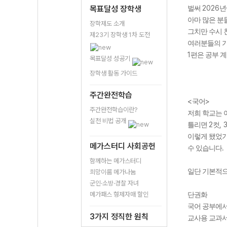
목표달성 장학생
2026
벌써
년
아마 많은 분
장학제도 소개
그치만 수시 
제23기 장학생 1차 도전
여러분들의 기
1
편은 공부 계
목표달성 성공기
장학생 활동 가이드
주간완전학습
<
>
국어
주간완전학습이란?
저희 학교는
실천 비법 공개
2
, 
틀리면
컷
이렇게 됐었
메가스터디 사회공헌
.
수 있습니다
함께하는 메가스터디
일단 기본적
희망이룸 메가나눔
군인·소방·경찰 자녀
메가패스 형제자매 할인
단권화
국어 공부에서
3가지 정직한 원칙
교사용 교과