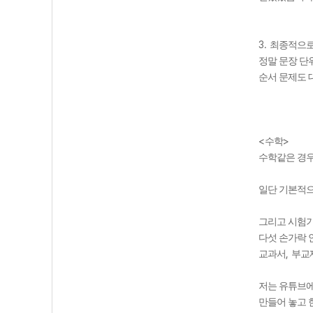
3.
최종적으로
정말 문장 단
순서 문제도
<
>
수학
수학같은 경우
일단 기본적
그리고 시험
다섯 손가락 
,
교과서
부교
저는 유튜브에
만들어 놓고 