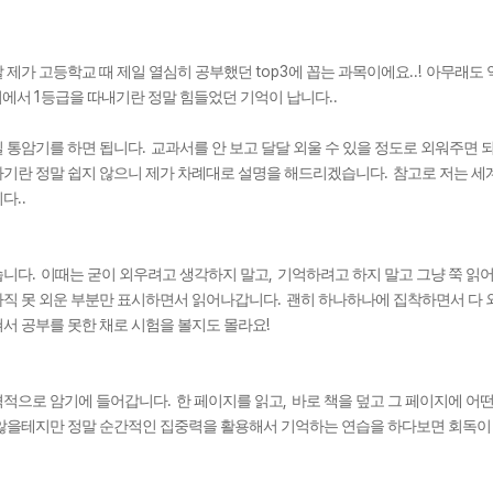
top3
..!
 제가 고등학교 때 제일 열심히 공부했던
에 꼽는 과목이에요
아무래도 
1
..
이에서
등급을 따내기란 정말 힘들었던 기억이 납니다
.
 통암기를 하면 됩니다
교과서를 안 보고 달달 외울 수 있을 정도로 외워주면 
.
기란 정말 쉽지 않으니 제가 차례대로 설명을 해드리겠습니다
참고로 저는 세
..
니다
.
,
습니다
이때는 굳이 외우려고 생각하지 말고
기억하려고 하지 말고 그냥 쭉 읽
.
직 못 외운 부분만 표시하면서 읽어나갑니다
괜히 하나하나에 집착하면서 다 
!
서 공부를 못한 채로 시험을 볼지도 몰라요
.
,
격적으로 암기에 들어갑니다
한 페이지를 읽고
바로 책을 덮고 그 페이지에 어
않을테지만 정말 순간적인 집중력을 활용해서 기억하는 연습을 하다보면 회독