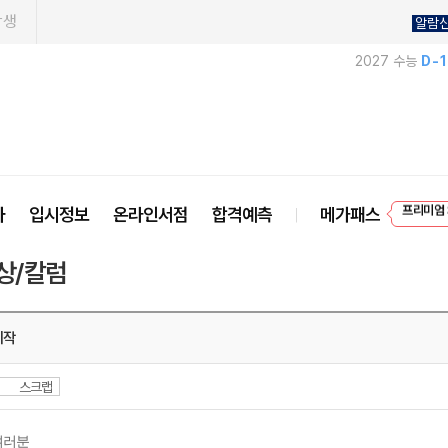
학생
알람
2027 수능
D-
프리미엄 
사
입시정보
온라인서점
합격예측
메가패스
EVEN
상/칼럼
시작
스크랩
여러분