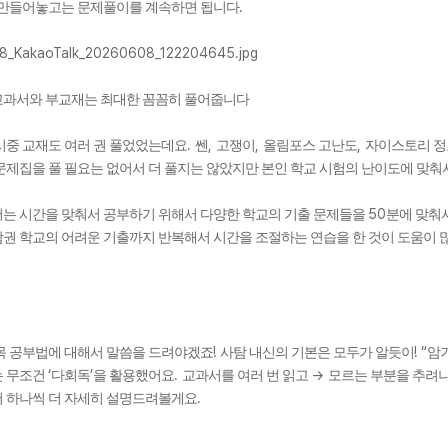
.
 만들어놓고는 문제풀이를 계속하면 됩니다
교과서와 부교재는 최대한 꼼꼼히 풀어줍니다
.
,
,
,
시중 교재도 여러 권 풀었었는데요
쎈
고쟁이
올림포스 고난도
자이스토리 정
문제집을 풀 필요는 없어서 더 풀지는 않았지만 본인 학교 시험의 난이도에 맞춰
50
는 시간을 맞춰서 공부하기 위해서 다양한 학교의 기출 문제들을
분에 맞춰
권 학교의 어려운 기출까지 반복해서 시간을 조절하는 연습을 한 것이 도움이 
!
! “
목 공부법에 대해서 말씀을 드려야겠죠
사탐 내신의 기본은 모두가 알듯이
암
‘
’
.
->
는 무조건
다회독
을 활용했어요
교과서를 여러 번 읽고
모르는 부분을 추려
.
 하나씩 더 자세히 설명드려볼게요