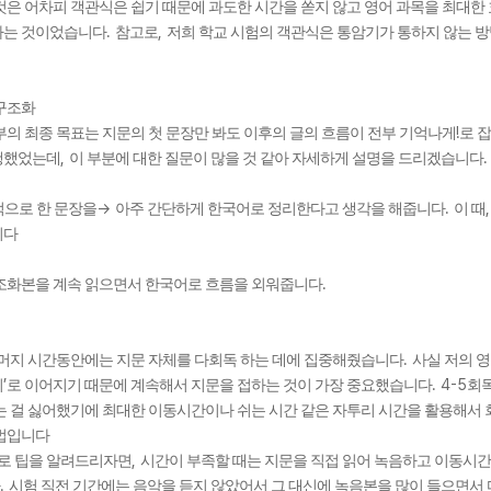
것은 어차피 객관식은 쉽기 때문에 과도한 시간을 쏟지 않고 영어 과목을 최대한
.
,
하는 것이었습니다
참고로
저희 학교 시험의 객관식은 통암기가 통하지 않는 
구조화
!
부의 최종 목표는 지문의 첫 문장만 봐도 이후의 글의 흐름이 전부 기억나게
로 
,
.
행했었는데
이 부분에 대한 질문이 많을 것 같아 자세하게 설명을 드리겠습니다
->
.
적으로 한 문장을
아주 간단하게 한국어로 정리한다고 생각을 해줍니다
이 때
니다
.
조화본을 계속 읽으면서 한국어로 흐름을 외워줍니다
.
나머지 시간동안에는 지문 자체를 다회독 하는 데에 집중해줬습니다
사실 저의 
’
. 4-5
기
로 이어지기 때문에 계속해서 지문을 접하는 것이 가장 중요했습니다
회
는 걸 싫어했기에 최대한 이동시간이나 쉬는 시간 같은 자투리 시간을 활용해서
방법입니다
,
로 팁을 알려드리자면
시간이 부족할 때는 지문을 직접 읽어 녹음하고 이동시
.
시험 직전 기간에는 음악을 듣지 않았어서 그 대신에 녹음본을 많이 들으면서