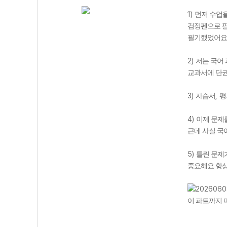
1)
먼저 수업
검정펜으로 
필기했었어요
2)
저는 국어
교과서에 단
3)
,
자습서
평
4)
이제 문제
근데 사실 국
5)
틀린 문제
중요해요 항상
이 파트까지 