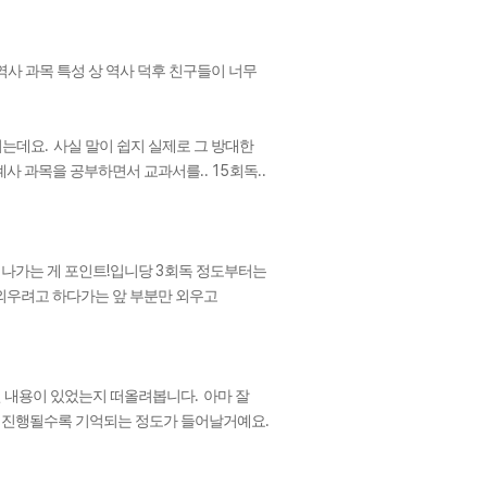
역사 과목 특성 상 역사 덕후 친구들이 너무
.
되는데요
사실 말이 쉽지 실제로 그 방대한
.. 15
..
계사 과목을 공부하면서 교과서를
회독
!
3
어나가는 게 포인트
입니당
회독 정도부터는
외우려고 하다가는 앞 부분만 외우고
.
떤 내용이 있었는지 떠올려봅니다
아마 잘
.
이 진행될수록 기억되는 정도가 들어날거예요