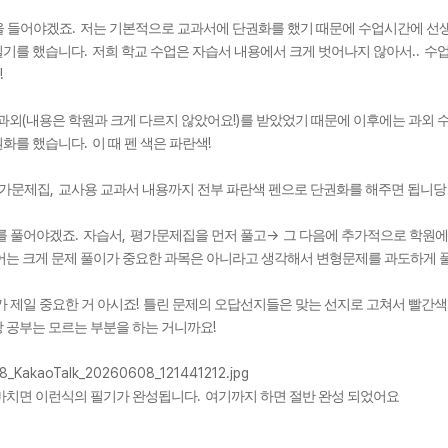
.
을 들어야겠죠
저는 기본적으로 교과서에 단권화를 했기 때문에 수업시간에 선
.
..
필기를 했습니다
저희 학교 수업은 자습서 내용에서 크게 벗어나지 않아서
수업
!
(
!)
 과외
내용은 학원과 크게 다르지 않았어요
를 받았었기 때문에 이후에는 과외 
.
!
권화를 했습니다
이 때 펜 색은 파란색
,
가문제집
교사용 교과서 내용까지 전부 파란색 펜으로 단권화를 해주면 됩니당
.
,
->
를 풀어야겠죠
자습서
평가문제집을 먼저 풀고
그 다음에 추가적으로 학원
어는 크게 문제 풀이가 중요한 과목은 아니라고 생각해서 변형문제를 과도하게 풀
!
가 제일 중요한 거 아시죠
틀린 문제의 오답선지들은 맞는 선지로 고쳐서 빨간
!
 공부는 모르는 부분을 하는 거니까요
.
마치면 이런식의 필기가 완성됩니다
여기까지 하면 절반 완성 되었어요