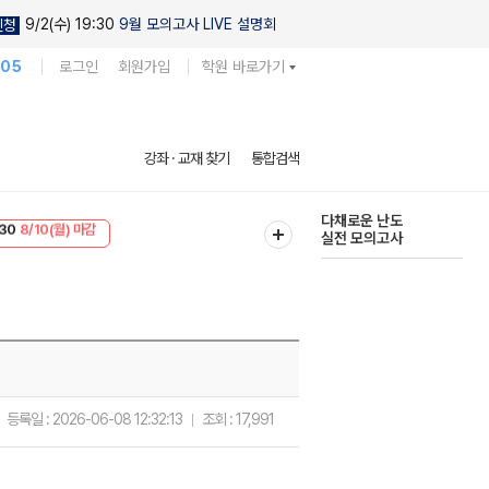
9/2(수) 19:30
9월 모의고사 LIVE 설명회
신청
105
로그인
회원가입
학원 바로가기
현우진의
강좌 · 교재 찾기
통합검색
킬링캠프 시즌1
30
8/10(월) 마감
다채로운 난도
T
8/10(월) 마감
실전 모의고사
등록일 :
2026-06-08 12:32:13
조회 :
17,991