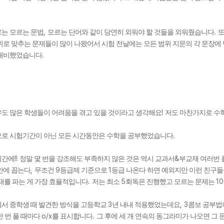
,
.
는 모르는 문법
모르는 단어와 같이 당연히 외워야 할 것들을 외워줬습니다
또
위로 맞추는 문제들이 많이 나왔어서 시험 전날에는 모든 범위 지문의 각 문장
.
 대비했었습니다
!
도 많은 학생들이 어려움을 겪고 있을 것이라고 생각해요
저도 마찬가지로 수학
.
으로 시험기간이 아닌 모든 시간동안은 수학을 공부했었습니다
!!
&
기간에
정말 몇 번을 강조해도 부족하지 않은 것은 역시 교과서
부교재 여러번 
,
9
1
안에 꼽는다
무조건
등급제 기준으로
등급 나온다 하면 예외지만 이런 친구들
.
5
10
재를 파는 게 가장 효율적입니다
저는 최소
회독은 진행했고 모르는 문제는
3
, 3
서 중학생 때 발견한 방식을 고등학교
년 내내 적용했었는데요
콤보 공부법
o/x
.
한 번 풀 때마다
를 표시합니다
그 후에 세 개 연속의 동그라미가 나오면 그