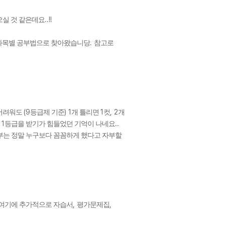
..!!
으실 것 같은데요
.
과목별 공부법으로 찾아왔습니당
참고로
(9
) 1
1
, 2
 어려워도
등급제 기준
개 틀리면
컷
개
1
..
면
등급을 받기가 힘들었던 기억이 나네요
부는 정말 누구보다 꼼꼼하게 했다고 자부할
,
,
여기에 추가적으로 자습서
평가문제집