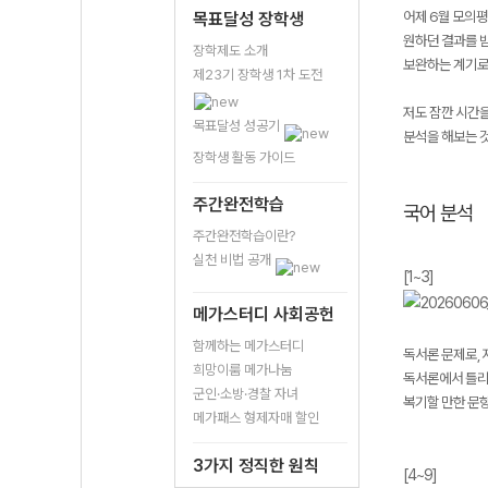
어제 6월 모의평
목표달성 장학생
원하던 결과를 받
장학제도 소개
보완하는 계기로
제23기 장학생 1차 도전
저도 잠깐 시간을
목표달성 성공기
분석을 해보는 
장학생 활동 가이드
주간완전학습
국어 분석
주간완전학습이란?
실천 비법 공개
[1~3]
메가스터디 사회공헌
함께하는 메가스터디
독서론 문제로,
희망이룸 메가나눔
독서론에서 틀리
군인·소방·경찰 자녀
복기할 만한 문항 
메가패스 형제자매 할인
3가지 정직한 원칙
[4~9]