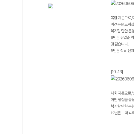
복합 지문으로,
어려움을 느끼셨
복기할 만한 문항 
6번은 유길준 역
것 같습니다.
8번은 정답 선지
[10~13]
사회 지문으로, 
어떤 쟁점을 중
복기할 만한 문항 
12번은 ㄱ과 