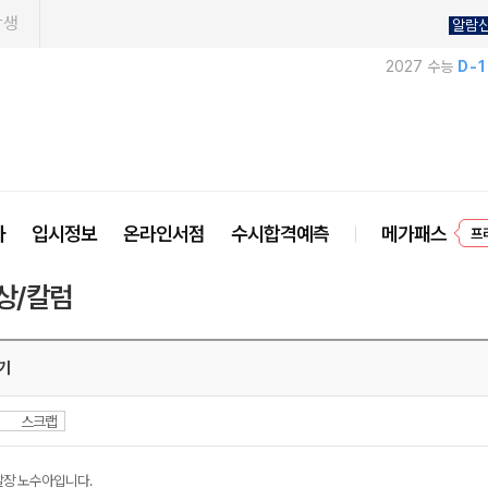
학생
알람
2027 수능
D-
프
사
입시정보
온라인서점
수시합격예측
메가패스
상/칼럼
기
스크랩
달장 노수아입니다.