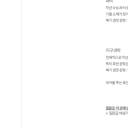
화학
작년 수능과 비
기출 소재가 많
복기 권장 문항 : 
지구과학
전체적으로 작년
특히 후반 문항은
복기 권장 문항 : 1
국어를 푸는 동안
질문은 이 곳에 
> 질문글 바로