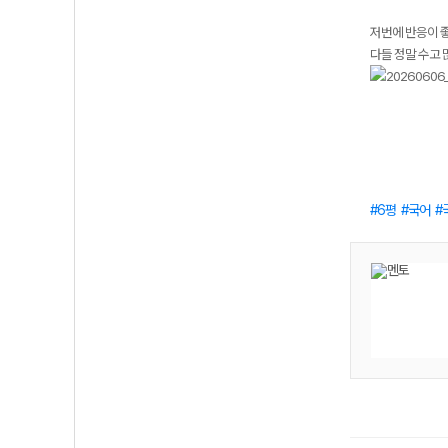
저번에 반응이 좋
다들 정말 수고
6평
국어