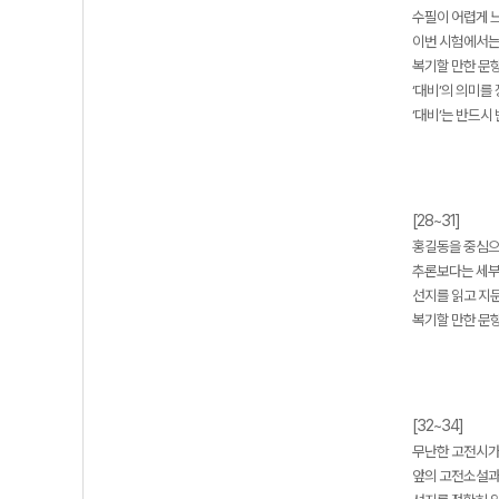
수필이 어렵게 느
이번 시험에서는
복기할 만한 문항 
‘대비’의 의미를
‘대비’는 반드시
[28~31]
홍길동을 중심으
추론보다는 세부
선지를 읽고 지
복기할 만한 문항 
[32~34]
무난한 고전시가
앞의 고전소설과