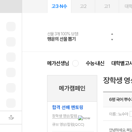
고3·N수
고2
고1
대
선물 3개 100% 당첨!
선물 100% 증정!
여름방학 스터디 캐시백
2027 러셀 단과
스마트러닝앱
메가패스
메가패스 수강생 무료혜택!
사회공헌 캠페인
행운의 선물 뽑기
메가스터디 X 올리브
메가런 썸머스쿨
강사 공개선발
설문 EVENT
3일 무료 체험권
메가클럽 멤버십
희망이룸 메가나눔
영
메가선생님
수능·내신
대학별고
장학생 영
메가캠페인
6평 국어 뿌수
합격 선배 멘토링
이름 : 노수아
장학생 영상/칼럼
TOP
큐브 영상/칼럼(QCC)
안녕하세요. 목