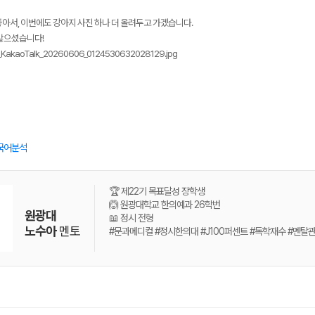
아서, 이번에도 강아지 사진 하나 더 올려두고 가겠습니다.
 많으셨습니다!
국어분석
🏆 제22기 목표달성 장학생
🙆 원광대학교 한의예과 26학번
원광대
📖 정시 전형
노수아
멘토
#문과메디컬 #정시한의대 #J100퍼센트 #독학재수 #멘탈