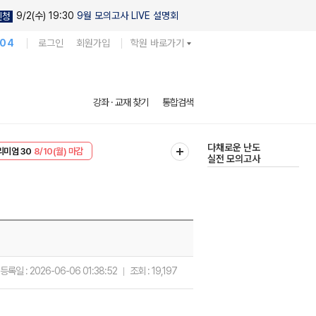
9/2(수) 19:30
9월 모의고사 LIVE 설명회
신청
104
로그인
회원가입
학원 바로가기
현우진의
강좌 · 교재 찾기
통합검색
킬링캠프 시즌1
리미엄 30
8/10(월) 마감
다채로운 난도
EVENT
8/10(월) 마감
실전 모의고사
등록일 :
2026-06-06 01:38:52
조회 :
19,197