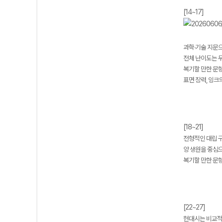
[14~17]
과학·기술 지문
전체 난이도는 무
복기할 만한 문항 
표면 장력, 잉크
[18~21]
전형적인 대립 
양 생원을 중심
복기할 만한 문항 
[22~27]
현대시는 비교적 